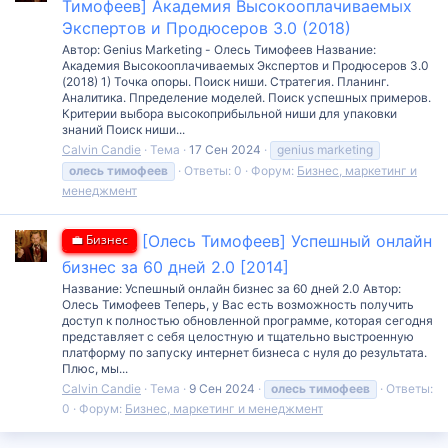
Тимофеев] Академия Высокооплачиваемых
Экспертов и Продюсеров 3.0 (2018)
Автор: Genius Marketing - Олесь Тимофеев Название:
Академия Высокооплачиваемых Экспертов и Продюсеров 3.0
(2018) 1) Точка опоры. Поиск ниши. Стратегия. Планинг.
Аналитика. Ппределение моделей. Поиск успешных примеров.
Критерии выбора высокоприбыльной ниши для упаковки
знаний Поиск ниши...
Calvin Candie
Тема
17 Сен 2024
genius marketing
олесь
тимофеев
Ответы: 0
Форум:
Бизнес, маркетинг и
менеджмент
💼 Бизнес
[Олесь Тимофеев] Успешный онлайн
бизнес за 60 дней 2.0 [2014]
Название: Успешный онлайн бизнес за 60 дней 2.0 Автор:
Олесь Тимофеев Теперь, у Вас есть возможность получить
доступ к полностью обновленной программе, которая сегодня
представляет с себя целостную и тщательно выстроенную
платформу по запуску интернет бизнеса с нуля до результата.
Плюс, мы...
Calvin Candie
Тема
9 Сен 2024
олесь
тимофеев
Ответы:
0
Форум:
Бизнес, маркетинг и менеджмент