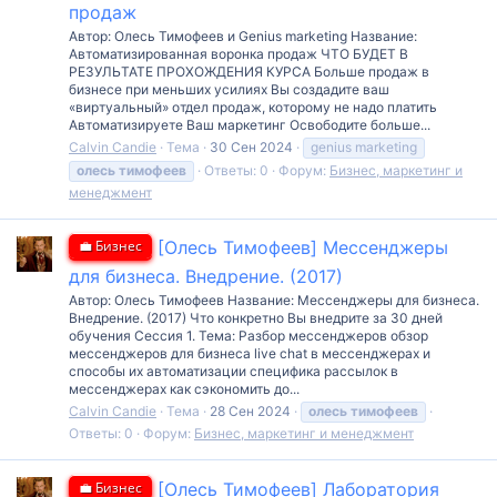
продаж
Автор: Олесь Тимофеев и Genius marketing Название:
Автоматизированная воронка продаж ЧТО БУДЕТ В
РЕЗУЛЬТАТЕ ПРОХОЖДЕНИЯ КУРСА Больше продаж в
бизнесе при меньших усилиях Вы создадите ваш
«виртуальный» отдел продаж, которому не надо платить
Автоматизируете Ваш маркетинг Освободите больше...
Calvin Candie
Тема
30 Сен 2024
genius marketing
олесь
тимофеев
Ответы: 0
Форум:
Бизнес, маркетинг и
менеджмент
💼 Бизнес
[Олесь Тимофеев] Мессенджеры
для бизнеса. Внедрение. (2017)
Автор: Олесь Тимофеев Название: Мессенджеры для бизнеса.
Внедрение. (2017) Что конкретно Вы внедрите за 30 дней
обучения Сессия 1. Тема: Разбор мессенджеров обзор
мессенджеров для бизнеса live chat в мессенджерах и
способы их автоматизации специфика рассылок в
мессенджерах как сэкономить до...
Calvin Candie
Тема
28 Сен 2024
олесь
тимофеев
Ответы: 0
Форум:
Бизнес, маркетинг и менеджмент
💼 Бизнес
[Олесь Тимофеев] Лаборатория