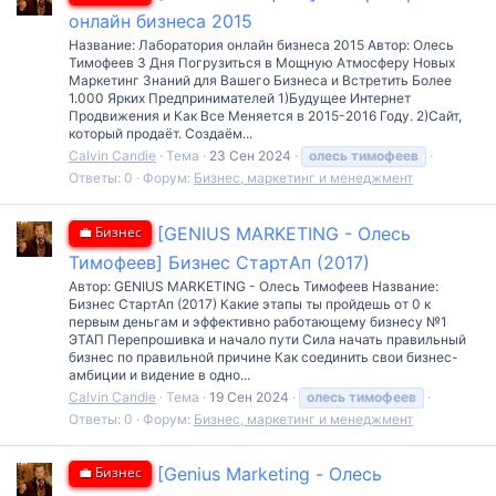
онлайн бизнеса 2015
Название: Лаборатория онлайн бизнеса 2015 Автор: Олесь
Тимофеев 3 Дня Погрузиться в Мощную Атмосферу Новых
Маркетинг Знаний для Вашего Бизнеса и Встретить Более
1.000 Ярких Предпринимателей 1)Будущее Интернет
Продвижения и Как Все Меняется в 2015-2016 Году. 2)Сайт,
который продаёт. Создаём...
Calvin Candie
Тема
23 Сен 2024
олесь
тимофеев
Ответы: 0
Форум:
Бизнес, маркетинг и менеджмент
💼 Бизнес
[GENIUS MARKETING - Олесь
Тимофеев] Бизнес СтартАп (2017)
Автор: GENIUS MARKETING - Олесь Тимофеев Название:
Бизнес СтартАп (2017) Какие этапы ты пройдешь от 0 к
первым деньгам и эффективно работающему бизнесу №1
ЭТАП Перепрошивка и начало пути Сила начать правильный
бизнес по правильной причине Как соединить свои бизнес-
амбиции и видение в одно...
Calvin Candie
Тема
19 Сен 2024
олесь
тимофеев
Ответы: 0
Форум:
Бизнес, маркетинг и менеджмент
💼 Бизнес
[Genius Marketing - Олесь