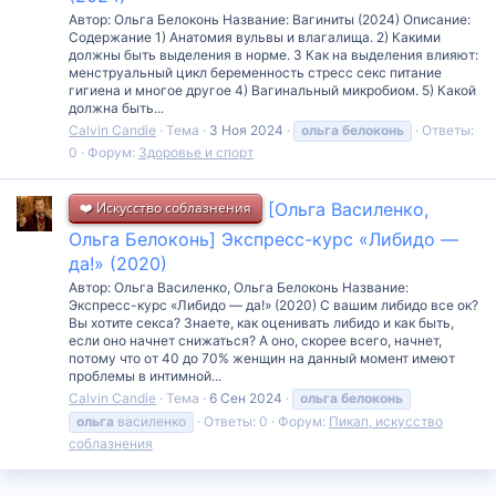
Автор: Ольга Белоконь Название: Вагиниты (2024) Описание:
Содержание 1) Анатомия вульвы и влагалища. 2) Какими
должны быть выделения в норме. 3 Как на выделения влияют:
менструальный цикл беременность стресс секс питание
гигиена и многое другое 4) Вагинальный микробиом. 5) Какой
должна быть...
Calvin Candie
Тема
3 Ноя 2024
ольга
белоконь
Ответы:
0
Форум:
Здоровье и спорт
❤️ Искусство соблазнения
[Ольга Василенко,
Ольга Белоконь] Экспресс-курс «Либидо —
да!» (2020)
Автор: Ольга Василенко, Ольга Белоконь Название:
Экспресс-курс «Либидо — да!» (2020) С вашим либидо все ок?
Вы хотите секса? Знаете, как оценивать либидо и как быть,
если оно начнет снижаться? А оно, скорее всего, начнет,
потому что от 40 до 70% женщин на данный момент имеют
проблемы в интимной...
Calvin Candie
Тема
6 Сен 2024
ольга
белоконь
ольга
василенко
Ответы: 0
Форум:
Пикап, искусство
соблазнения