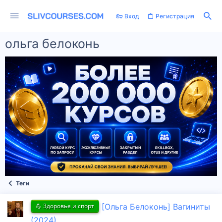
Вход
Регистрация
ольга белоконь
Теги
💪 Здоровье и спорт
[Ольга Белоконь] Вагиниты
(2024)