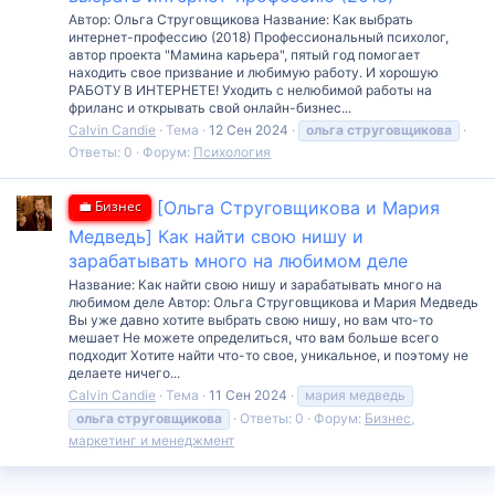
Автор: Ольга Струговщикова Название: Как выбрать
интернет-профессию (2018) Профессиональный психолог,
автор проекта "Мамина карьера", пятый год помогает
находить свое призвание и любимую работу. И хорошую
РАБОТУ В ИНТЕРНЕТЕ! Уходить с нелюбимой работы на
фриланс и открывать свой онлайн-бизнес...
Calvin Candie
Тема
12 Сен 2024
ольга
струговщикова
Ответы: 0
Форум:
Психология
💼 Бизнес
[Ольга Струговщикова и Мария
Медведь] Как найти свою нишу и
зарабатывать много на любимом деле
Название: Как найти свою нишу и зарабатывать много на
любимом деле Автор: Ольга Струговщикова и Мария Медведь
Вы уже давно хотите выбрать свою нишу, но вам что-то
мешает Не можете определиться, что вам больше всего
подходит Хотите найти что-то свое, уникальное, и поэтому не
делаете ничего...
Calvin Candie
Тема
11 Сен 2024
мария медведь
ольга
струговщикова
Ответы: 0
Форум:
Бизнес,
маркетинг и менеджмент