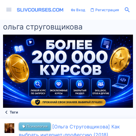
Вход
Регистрация
ольга струговщикова
Теги
🧠 Психология
[Ольга Струговщикова] Как
выбрать интернет-профессию (2018)