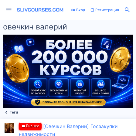
Вход
Регистрация
овечкин валерий
Теги
💼 Бизнес
[Овечкин Валерий] Госзакупки
недвижимости