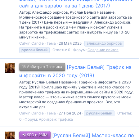
сайта для заработка за 1 день (2017)
Автор: Александр Борисов, Руслан Белый Название:
Молниеносное создание трафикового сайта для заработка за
1 день (2017) День первый — ведущий я, Александр Борисов.
На тренинге я расскажу: В чем главный секрет успеха в
заработке на трафиковых сайтах Как выбрать нишу за 10-20
минут и какие...
Calvin Candie
Тема
26 Май 2025
александр борисов
руслан
белый
Ответы: 0
Форум:
Создание сайтов
🚀 Арбитраж Трафика
[Руслан Белый] Трафик на
инфосайты в 2020 году (2019)
Автор: Руслан Белый Название: Трафик на инфосайты в 2020
году (2019) Приглашаю принять участие в мастер классе по
привлечению трафика на информационные сайты в 2020 году.
Мастер класс — это выжимка всего самого крутого из моей
мастерской по созданию брендовых проектов. Все, что
актуально для...
Calvin Candie
Тема
27 Ноя 2024
руслан
белый
Ответы:
0
Форум:
Арбитраж Трафика
📢 SEO и SMM
[Руслан Белый] Мастер-класс по