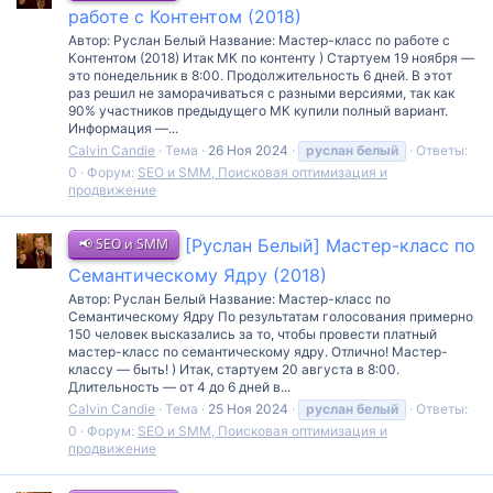
работе с Контентом (2018)
Автор: Руслан Белый Название: Мастер-класс по работе с
Контентом (2018) Итак МК по контенту ) Стартуем 19 ноября —
это понедельник в 8:00. Продолжительность 6 дней. В этот
раз решил не заморачиваться с разными версиями, так как
90% участников предыдущего МК купили полный вариант.
Информация —...
Calvin Candie
Тема
26 Ноя 2024
руслан
белый
Ответы:
0
Форум:
SEO и SMM, Поисковая оптимизация и
продвижение
📢 SEO и SMM
[Руслан Белый] Мастер-класс по
Семантическому Ядру (2018)
Автор: Руслан Белый Название: Мастер-класс по
Семантическому Ядру По результатам голосования примерно
150 человек высказались за то, чтобы провести платный
мастер-класс по семантическому ядру. Отлично! Мастер-
классу — быть! ) Итак, стартуем 20 августа в 8:00.
Длительность — от 4 до 6 дней в...
Calvin Candie
Тема
25 Ноя 2024
руслан
белый
Ответы:
0
Форум:
SEO и SMM, Поисковая оптимизация и
продвижение