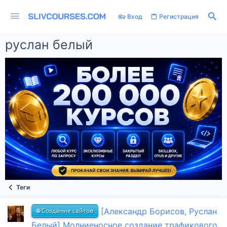
Вход
Регистрация
руслан белый
Теги
🌐 Создание сайтов
[Александр Борисов, Руслан
Белый] Молниеносное создание трафикового