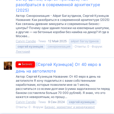
разобраться в современной архитектуре
(2025)
Автор: Синхронизация - Айрат Багаутдинов, Сергей Кузнецов
Название: Как разобраться в современной архитектуре (2025)
Как связаны древние зиккураты и современные бизнес-
центры? Почему одни здания похожи на ювелирные шкатулки,
а другие — на бетонные коробки без намёка на декор? И где в
Москве...
Calvin Candie
Тема
12 Май 2025
айрат багаутдинов
сергей
кузнецов
синхронизация
Ответы: 0
Форум:
Лекторий
💼 Бизнес
[Сергей Кузнецов] От 40 евро в
день на автопилоте
Автор: Сергей Кузнецов Название: От 40 евро в день на
автопилоте Я хочу поделиться с вами собственными
наработками, которые позволили мне за 1 месяц
рассчитаться со всеми долгами (сумма задолженности перед
банком составляла больше 70 000 рублей). Я знаю, что это
кажется невероятным, но прошу...
Calvin Candie
Тема
9 Сен 2024
сергей
кузнецов
Ответы: 0
Форум:
Бизнес, маркетинг и менеджмент