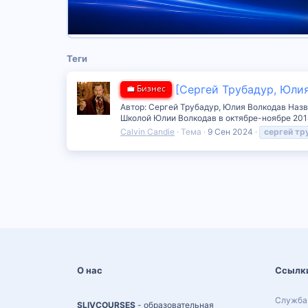
Теги
💼 Бизнес
[Сергей Трубадур, Юлия
Автор: Сергей Трубадур, Юлия Волкодав Назва
Школой Юлии Волкодав в октябре-ноябре 2014
Calvin Candie
Тема
9 Сен 2024
сергей
тр
О нас
Ссылк
Служба
SLIVCOURSES
- образовательная