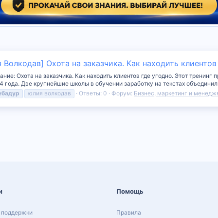
 Волкодав] Охота на заказчика. Как находить клиентов
ние: Охота на заказчика. Как находить клиентов где угодно. Этот тренин
 года. Две крупнейшие школы в обучении заработку на текстах объединилис
убадур
юлия волкодав
Ответы: 0
Форум:
Бизнес, маркетинг и менедж
и
Помощь
 поддержки
Правила