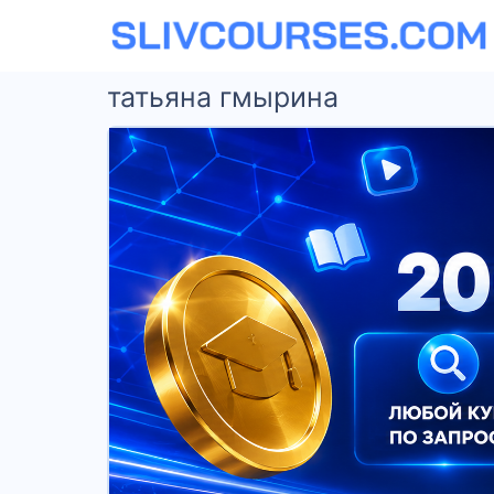
татьяна гмырина