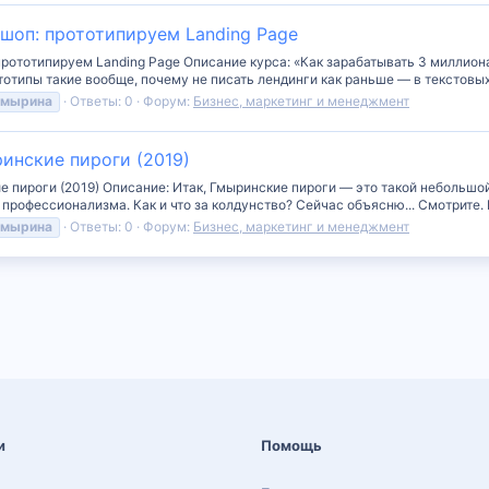
кшоп: прототипируем Landing Page
прототипируем Landing Page Описание курса: «Как зарабатывать 3 миллиона
ототипы такие вообще, почему не писать лендинги как раньше — в текстовых
гмырина
Ответы: 0
Форум:
Бизнес, маркетинг и менеджмент
инские пироги (2019)
е пироги (2019) Описание: Итак, Гмыринские пироги — это такой небольшо
профессионализма. Как и что за колдунство? Сейчас объясню... Смотрите. Е
гмырина
Ответы: 0
Форум:
Бизнес, маркетинг и менеджмент
и
Помощь