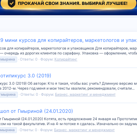
 9 мини курсов для копирайтеров, маркетологов и упа
сов для копирайтеров, маркетологов и упаковщиков Для копирайтеров, мар
— очередь из дорогих клиентов по сарафану. Упаковка — оформление, чтобы
гмырина
Ответы: 0
Форум:
Копирайтинг
отипикурс 3.0 (2019)
рс 3.0 (2019) Об авторе: Кто я такая, чтобы вас учить? Длинную версию мо
в 2012-м. Через год меня и мои тексты хвалили, рекомендовали, считали...
гмырина
Ответы: 0
Форум:
Бизнес, маркетинг и менеджмент
шоп от Гмыриной (24.01.2020)
 Гмыриной (24.01.2020) Котята, есть предложение 24 января на Прототипи
сом на такой факультатив. И на 4-м потоке я сдалась. Изначально он задумы
гмырина
Ответы: 0
Форум:
Бизнес, маркетинг и менеджмент