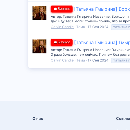
💼 Бизнес
[Татьяна Гмырина] Вор
Автор: Татьяна Гмырина Название: Воркшоп: 
да? Жду тебя, если: хочешь понять, что за пр
Calvin Candie
Тема
17 Сен 2024
татьяна
💼 Бизнес
[Татьяна Гмырина] Гмыр
Автор: Татьяна Гмырина Название: Гмырински
3 раза больше, чем сейчас. Причем без роста 
Calvin Candie
Тема
17 Сен 2024
татьяна
О нас
Ссылк