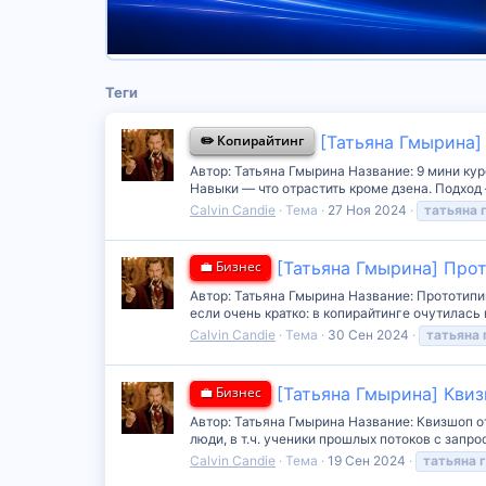
Теги
✏️ Копирайтинг
[Татьяна Гмырина]
Автор: Татьяна Гмырина Название: 9 мини кур
Навыки — что отрастить кроме дзена. Подход 
Calvin Candie
Тема
27 Ноя 2024
татьяна
💼 Бизнес
[Татьяна Гмырина] Прот
Автор: Татьяна Гмырина Название: Прототипику
если очень кратко: в копирайтинге очутилась 
Calvin Candie
Тема
30 Сен 2024
татьяна
💼 Бизнес
[Татьяна Гмырина] Квиз
Автор: Татьяна Гмырина Название: Квизшоп от
люди, в т.ч. ученики прошлых потоков с запро
Calvin Candie
Тема
19 Сен 2024
татьяна