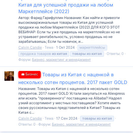
Китая для успешной продажи на любом
Маркетплейсе (2022)
Автор: Фарид Гарифуллин Название: Как найти и привезти
высокомаржинальные товары из Китая для успешной
продажи на любом Маркетплейсе (2022) ДЛЯ КОГО ЭТОТ
ВЕБИНАР: Если ты уже продаешь на маркетплейсах но не
устраивает рентабельность, условно продаешь но не
зарабатываешь; Если ты новичок, и...
Calvin Candie
Тема
1 Окт 2024
маркетплейсы
продажа товаров
из
китая
товары
из
китая
Ответы: 0
Форум:
Бизнес, маркетинг и менеджмент
💼 Бизнес
Товары из Китая с наценкой в
несколько сотен процентов. 2017 пакет GOLD
Название: Товары из Китая с наценкой в несколько сотен
процентов. 2017 пакет GOLD Устали закупаться на Aliexpress
или искать "проверенного" поставщика на Alibaba? Надоел
узкий ассортимент у местных поставщиков? Хотите иметь
своих русскоязычных представителей в Китае? Товары из
Китая с...
Calvin Candie
Тема
17 Сен 2024
товары
из
китая
Ответы: 0
Форум:
Бизнес, маркетинг и менеджмент