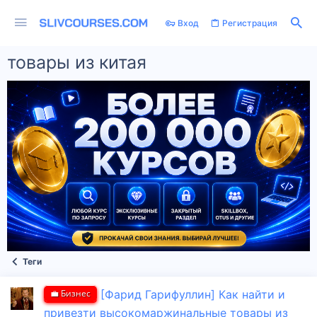
Вход
Регистрация
товары из китая
Теги
💼 Бизнес
[Фарид Гарифуллин] Как найти и
привезти высокомаржинальные товары из