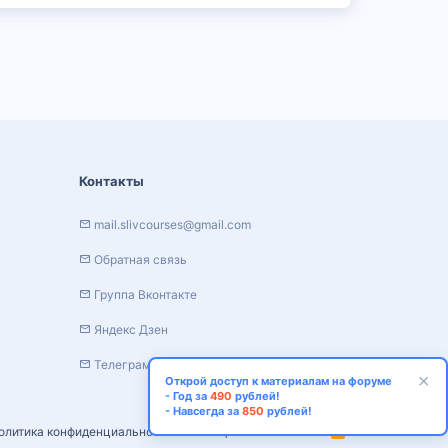
Контакты
mail.slivcourses@gmail.com
Обратная связь
Группа Вконтакте
Яндекс Дзен
Телеграм канал
Открой доступ к материалам на форуме
- Год за
490
рублей!
- Навсегда за
850
рублей!
олитика конфиденциальности
Помощь
Главная
R
S