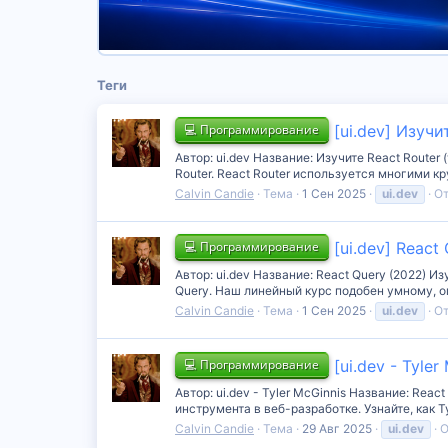
Теги
💻 Программирование
[ui.dev] Изучи
Автор: ui.dev Название: Изучите React Router
Router. React Router используется многими к
Calvin Candie
Тема
1 Сен 2025
ui.dev
От
💻 Программирование
[ui.dev] React
Автор: ui.dev Название: React Query (2022) 
Query. Наш линейный курс подобен умному, о
Calvin Candie
Тема
1 Сен 2025
ui.dev
От
💻 Программирование
[ui.dev - Tyle
Автор: ui.dev - Tyler McGinnis Название: React
инструмента в веб-разработке. Узнайте, как 
Calvin Candie
Тема
29 Авг 2025
ui.dev
О