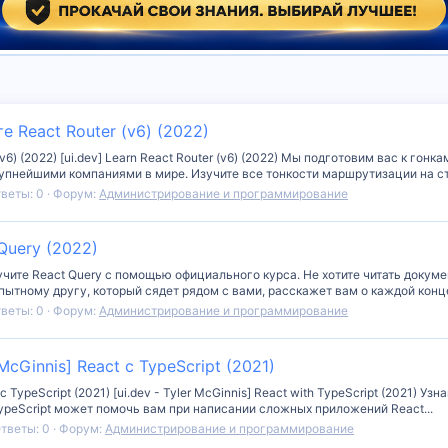
те React Router (v6) (2022)
 (v6) (2022) [ui.dev] Learn React Router (v6) (2022) Мы подготовим вас к 
рупнейшими компаниями в мире. Изучите все тонкости маршрутизации на ст
веты: 0
Форум:
Администрирование и программирование
 Query (2022)
Изучите React Query с помощью официального курса. Не хотите читать докум
пытному другу, который сядет рядом с вами, расскажет вам о каждой конце
веты: 0
Форум:
Администрирование и программирование
r McGinnis] React с TypeScript (2021)
 с TypeScript (2021) [ui.dev - Tyler McGinnis] React with TypeScript (2021) 
TypeScript может помочь вам при написании сложных приложений React...
тветы: 0
Форум:
Администрирование и программирование