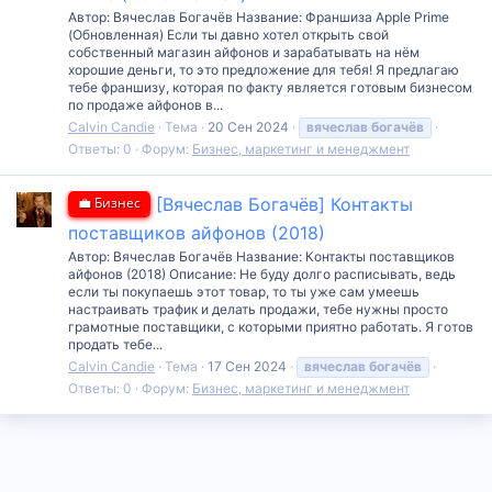
Автор: Вячеслав Богачёв Название: Франшиза Apple Prime
(Обновленная) Если ты давно хотел открыть свой
собственный магазин айфонов и зарабатывать на нём
хорошие деньги, то это предложение для тебя! Я предлагаю
тебе франшизу, которая по факту является готовым бизнесом
по продаже айфонов в...
Calvin Candie
Тема
20 Сен 2024
вячеслав
богачёв
Ответы: 0
Форум:
Бизнес, маркетинг и менеджмент
💼 Бизнес
[Вячеслав Богачёв] Контакты
поставщиков айфонов (2018)
Автор: Вячеслав Богачёв Название: Контакты поставщиков
айфонов (2018) Описание: Не буду долго расписывать, ведь
если ты покупаешь этот товар, то ты уже сам умеешь
настраивать трафик и делать продажи, тебе нужны просто
грамотные поставщики, с которыми приятно работать. Я готов
продать тебе...
Calvin Candie
Тема
17 Сен 2024
вячеслав
богачёв
Ответы: 0
Форум:
Бизнес, маркетинг и менеджмент