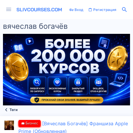
Вход
Регистрация
вячеслав богачёв
Теги
💼 Бизнес
[Вячеслав Богачёв] Франшиза Apple
Prime (Обновленная)