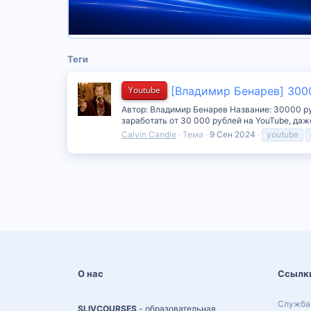
Теги
Youtube
[Владимир Бенарев] 30000
Автор: Владимир Бенарев Название: 30000 руб
заработать от 30 000 рублей на YouTube, даже
Calvin Candie
Тема
9 Сен 2024
youtube
О нас
Ссылк
Служба
SLIVCOURSES
- образовательная