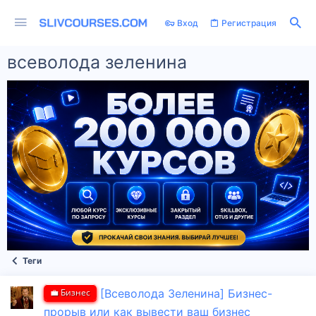
Вход
Регистрация
всеволода зеленина
Теги
💼 Бизнес
[Всеволода Зеленина] Бизнес-
прорыв или как вывести ваш бизнес