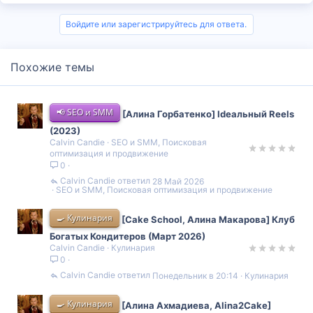
Войдите или зарегистрируйтесь для ответа.
Похожие темы
📢 SEO и SMM
[Алина Горбатенко] Ideaльный Reels
(2023)
Calvin Candie
SEO и SMM, Поисковая
оптимизация и продвижение
0
Calvin Candie
28 Май 2026
SEO и SMM, Поисковая оптимизация и продвижение
🍳 Кулинария
[Cake School, Алина Макарова] Клуб
Богатых Кондитеров (Март 2026)
Calvin Candie
Кулинария
0
Calvin Candie
Понедельник в 20:14
Кулинария
🍳 Кулинария
[Алина Ахмадиева, Alina2Cake]