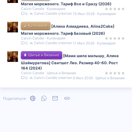
Магия мороженого. Тариф Все и Сразу (2026)
Calvin Candie
Кулинария
Calvin Candie
15 Июл 2026
Кулинария
0
🍳 Кулинария
[Алина Ахмадиева, Alina2Cake]
Магия мороженого. Тариф Базовый (2026)
Calvin Candie
Кулинария
Calvin Candie
11 Июл 2026
Кулинария
0
🧵 Шитьё и Вязание
[Мама шила малышу, Алина
Шаймуратова] Свитшот Лео. Размер 40-60. Рост
164 (2024)
Calvin Candie
Шитье и Вязание
Calvin Candie
6 Июл 2026
Шитье и Вязание
0
Pinterest
WhatsApp
Электронная почта
Ссылка
Поделиться: