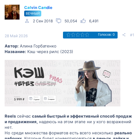
Calvin Candie
ВЕЧНЫЙ
2 Сен 2018
50,054
6,491
#1
Голосов: 0
28 Май 2026
Автор:
Алина Горбатенко
Название:
Кэш через рилс (2023)
Reels
сейчас
самый быстрый и эффективный способ продаж
и продвижения,
надеюсь на этом этапе ни у кого возражений
нет.
Но среди множества форматов есть всего несколько
реально
рабочих.
Которые будет конвертироваться
в деньги, лайки и