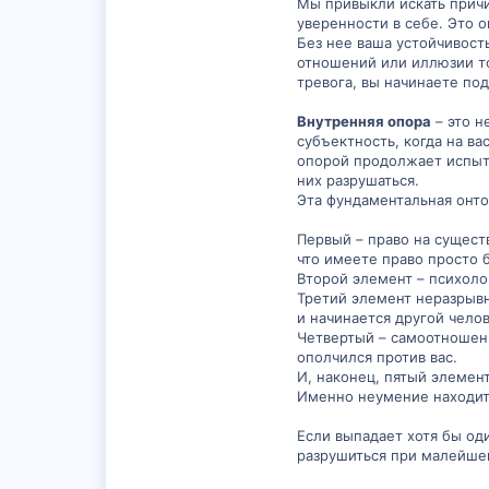
Мы привыкли искать причи
уверенности в себе. Это 
Без нее ваша устойчивост
отношений или иллюзии то
тревога, вы начинаете по
Внутренняя опора
– это н
субъектность, когда на ва
опорой продолжает испыты
них разрушаться.
Эта фундаментальная онто
Первый – право на сущест
что имеете право просто 
Второй элемент – психоло
Третий элемент неразрывн
и начинается другой челов
Четвертый – самоотношени
ополчился против вас.
И, наконец, пятый элемен
Именно неумение находить
Если выпадает хотя бы од
разрушиться при малейшем