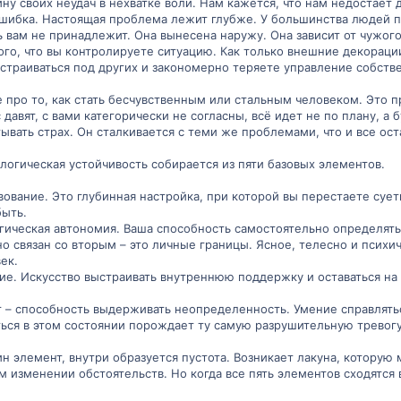
ну своих неудач в нехватке воли. Нам кажется, что нам недостает
ошибка. Настоящая проблема лежит глубже. У большинства людей 
ь вам не принадлежит. Она вынесена наружу. Она зависит от чужог
го, что вы контролируете ситуацию. Как только внешние декорации
дстраиваться под других и закономерно теряете управление собств
е про то, как стать бесчувственным или стальным человеком. Это п
с давят, с вами категорически не согласны, всё идет не по плану, 
вать страх. Он сталкивается с теми же проблемами, что и все ост
логическая устойчивость собирается из пяти базовых элементов.
вование. Это глубинная настройка, при которой вы перестаете сует
быть.
гическая автономия. Ваша способность самостоятельно определять 
о связан со вторым – это личные границы. Ясное, телесно и психи
ек.
е. Искусство выстраивать внутреннюю поддержку и оставаться на 
т – способность выдерживать неопределенность. Умение справлятьс
ся в этом состоянии порождает ту самую разрушительную тревогу,
ин элемент, внутри образуется пустота. Возникает лакуна, котору
 изменении обстоятельств. Но когда все пять элементов сходятся