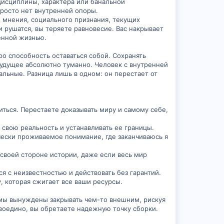
 дисциплины, характера или банальной
просто нет внутренней опоры.
о мнения, социального признания, текущих
 рушатся, вы теряете равновесие. Вас накрывает
енной жизнью.
ро способность оставаться собой. Сохранять
а будущее абсолютно туманно. Человек с внутренней
альные. Разница лишь в одном: он перестает от
иться. Перестаете доказывать миру и самому себе,
свою реальность и устанавливать ее границы.
чески проживаемое понимание, где заканчиваюсь я
своей стороне истории, даже если весь мир
я с неизвестностью и действовать без гарантий.
 которая сжигает все ваши ресурсы.
ю мы вынуждены закрывать чем-то внешним, рискуя
 воедино, вы обретаете надежную точку сборки.