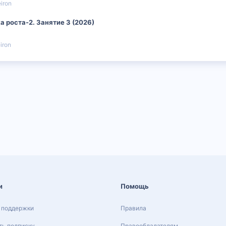
iron
а роста-2. Занятие 3 (2026)
iron
и
Помощь
 поддержки
Правила
ь подписку
Правообладателям