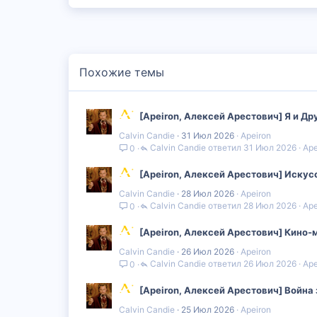
к
ц
и
и
:
Похожие темы
[Apeiron, Алексей Арестович] Я и Дру
Calvin Candie
31 Июл 2026
Apeiron
Calvin Candie
31 Июл 2026
Ape
0
[Apeiron, Алексей Арестович] Искус
Calvin Candie
28 Июл 2026
Apeiron
Calvin Candie
28 Июл 2026
Ape
0
[Apeiron, Алексей Арестович] Кино-
Calvin Candie
26 Июл 2026
Apeiron
Calvin Candie
26 Июл 2026
Ape
0
[Apeiron, Алексей Арестович] Война 
Calvin Candie
25 Июл 2026
Apeiron