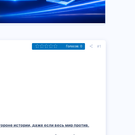
#1
Голосов: 0
ороне истории, даже если весь мир против.