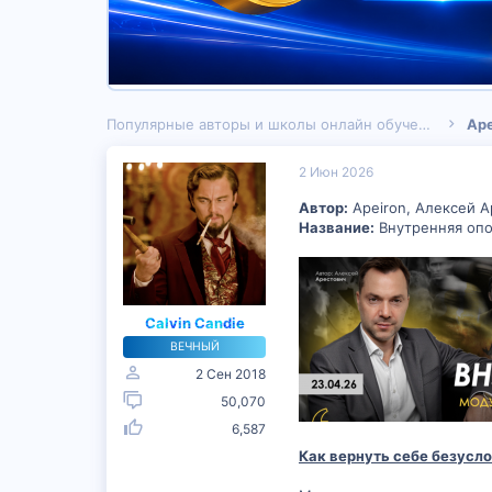
Популярные авторы и школы онлайн обучения
Ape
2 Июн 2026
Автор:
Apeiron, Алексей А
Название:
Внутренняя опор
Calvin Candie
ВЕЧНЫЙ
2 Сен 2018
50,070
6,587
Как вернуть себе безусло