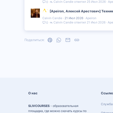
Calvin Candie
25 Июл 2026
Ape
0
[Apeiron, Алексей Арестович] Техник
Calvin Candie
21 Июл 2026
Apeiron
Calvin Candie
21 Июл 2026
Ape
0
Pinterest
WhatsApp
Электронная почта
Ссылка
Поделиться:
О нас
Ссылк
Служба
SLIVCOURSES
- образовательная
площадка, где можно скачать курсы по
Оформит