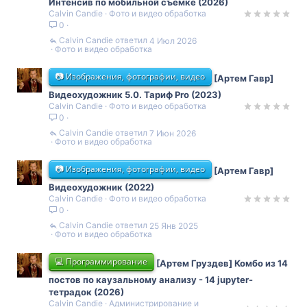
Интенсив по мобильной съемке (2026)
Calvin Candie
Фото и видео обработка
0
Calvin Candie
4 Июл 2026
Фото и видео обработка
📷 Изображения, фотографии, видео
[Артем Гавр]
Видеохудожник 5.0. Тариф Pro (2023)
Calvin Candie
Фото и видео обработка
0
Calvin Candie
7 Июн 2026
Фото и видео обработка
📷 Изображения, фотографии, видео
[Артем Гавр]
Видеохудожник (2022)
Calvin Candie
Фото и видео обработка
0
Calvin Candie
25 Янв 2025
Фото и видео обработка
💻 Программирование
[Артем Груздев] Комбо из 14
постов по каузальному анализу - 14 jupyter-
тетрадок (2026)
Calvin Candie
Администрирование и