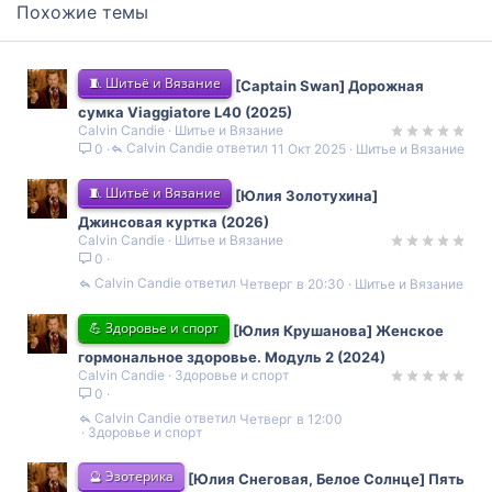
Похожие темы
🧵 Шитьё и Вязание
[Captain Swan] Дорожная
сумка Viaggiatore L40 (2025)
Calvin Candie
Шитье и Вязание
Calvin Candie
11 Окт 2025
Шитье и Вязание
0
🧵 Шитьё и Вязание
[Юлия Золотухина]
Джинсовая куртка (2026)
Calvin Candie
Шитье и Вязание
0
Calvin Candie
Четверг в 20:30
Шитье и Вязание
💪 Здоровье и спорт
[Юлия Крушанова] Женское
гормональное здоровье. Модуль 2 (2024)
Calvin Candie
Здоровье и спорт
0
Calvin Candie
Четверг в 12:00
Здоровье и спорт
🔮 Эзотерика
[Юлия Снеговая, Белое Солнце] Пять