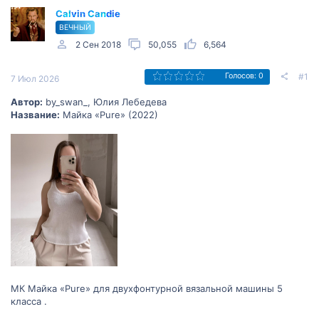
Calvin Candie
ВЕЧНЫЙ
2 Сен 2018
50,055
6,564
#1
Голосов: 0
7 Июл 2026
Автор:
by_swan_, Юлия Лебедева
Название:
Майка «Pure» (2022)
МК Майка «Pure» для двухфонтурной вязальной машины 5
класса .