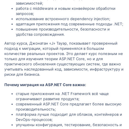
зависимостей;
работа с middleware и новым конвейером обработки
запросов;
использование встроенного dependency injection;
адаптация приложения под современные подходы .NET;
повышение производительности, безопасности и
удобства сопровождения.
Автор курса, Джонатан «J» Тауэр, показывает проверенный
подход к миграции, который применялся в большом
количестве реальных проектов. Это делает курс полезным не
только для изучения теории ASP.NET Core, но и для
практического обновления существующих систем, где важно
учитывать наследованный код, зависимости, инфраструктуру и
риски для бизнеса.
Почему миграция на ASP.NET Core важна:
старые приложения на .NET Framework всё чаще
ограничивают развитие продукта;
современный ASP.NET Core предлагает более высокую
производительность;
платформа лучше подходит для облаков, контейнеров и
DevOps-процессов;
улучшены конфигурация, тестирование, безопасность и