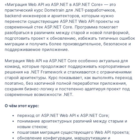
«Миграция Web API из ASP.NET в ASP.NET Core» — это
практический курс Dometrain для .NET-разработчиков,
backend-инженеров и архитекторов, которым нужно
перенести существующие ASP.NET Web API проекты на
современный стек ASP.NET Core. Программа помогает
разобраться в различиях между старой и новой платформой,
подготовить проект к обновлению, избежать типичных ошибок
миграции и получить более производительное, безопасное и
поддерживаемое приложение.
Миграция Web API на ASP.NET Core особенно актуальна для
команд, которые продолжают поддерживать корпоративные
решения на .NET Framework и сталкиваются с ограничениями
старой архитектуры. Курс показывает, как выполнять переход
поэтапно, без хаотичной полной переработки приложения,
сохраняя бизнес-логику и постепенно адаптируя проект под
современные возможности .NET.
О чём этот курс:
переход от ASP.NET Web API к ASP.NET Core;
понимание архитектурных различий между старым и
новым стеком;
пошаговая миграция существующего Web API проекта;
обновление конфигурации, маршрутизации и