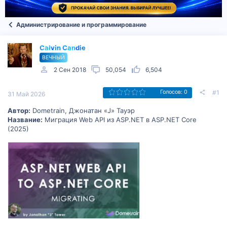
Администрирование и программирование
Calvin Candie
ВЕЧНЫЙ
2 Сен 2018
50,054
6,504
#1
Голосов: 0
31 Май 2026
Автор:
Dometrain, Джонатан «J» Тауэр
Название:
Миграция Web API из ASP.NET в ASP.NET Core
(2025)