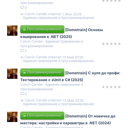
программирование
0
Calvin Candie
1 Июн 2026
Администрирование и программирование
💻 Программирование
[Dometrain] Основы
кэширования в .NET (2025)
Calvin Candie
Администрирование и
программирование
0
Calvin Candie
15 Май 2026
Администрирование и программирование
💻 Программирование
[Dometrain] С нуля до профи:
Тестирование с xUnit в C# (2025)
Calvin Candie
Администрирование и
программирование
0
Calvin Candie
13 Май 2026
Администрирование и программирование
💻 Программирование
[Dometrain] От новичка до
мастера: настройки и параметры в .NET (2024)
Calvin Candie
Администрирование и