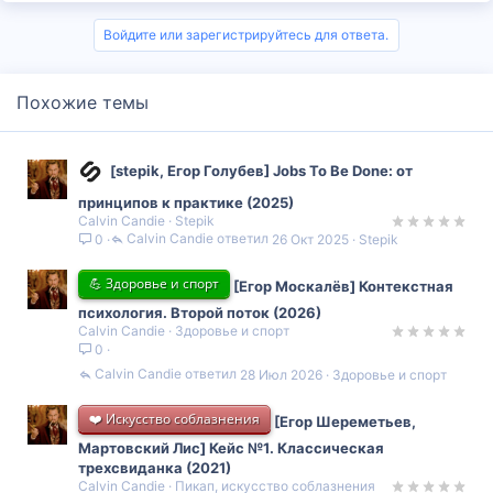
Войдите или зарегистрируйтесь для ответа.
Похожие темы
[stepik, Егор Голубев] Jobs To Be Done: от
принципов к практике (2025)
Calvin Candie
Stepik
Calvin Candie
26 Окт 2025
Stepik
0
💪 Здоровье и спорт
[Егор Москалёв] Контекстная
психология. Второй поток (2026)
Calvin Candie
Здоровье и спорт
0
Calvin Candie
28 Июл 2026
Здоровье и спорт
❤️ Искусство соблазнения
[Егор Шереметьев,
Мартовский Лис] Кейс №1. Классическая
трехсвиданка (2021)
Calvin Candie
Пикап, искусство соблазнения