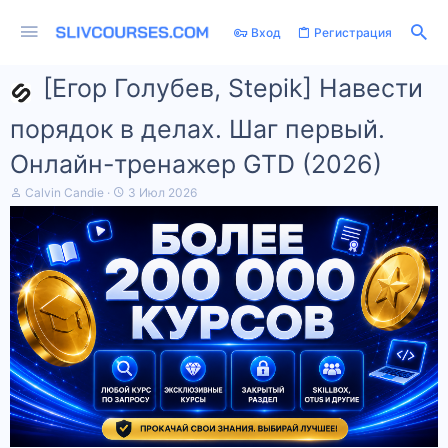
Вход
Регистрация
[Егор Голубев, Stepik] Навести
порядок в делах. Шаг первый.
Онлайн-тренажер GTD (2026)
А
Д
Calvin Candie
3 Июл 2026
в
а
т
т
о
а
р
н
т
а
е
ч
м
а
ы
л
а