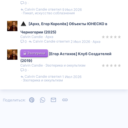
0
Calvin Candie
9 Июл 2026
Пикап, искусство соблазнения
[Архэ, Егор Королёв] Объекты ЮНЕСКО в
Черногории (2025)
Calvin Candie
Архэ
Calvin Candie
2 Июл 2026
Архэ
0
🔮 Эзотерика
[Егор Астахов] Клуб Создателей
(2019)
Calvin Candie
Эзотерика и оккультизм
0
Calvin Candie
1 Июл 2026
Эзотерика и оккультизм
Pinterest
WhatsApp
Электронная почта
Ссылка
Поделиться: