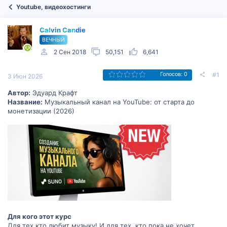
Youtube, видеохостинги
Calvin Candie
ВЕЧНЫЙ
2 Сен 2018
50,151
6,641
#1
Голосов: 0
3 Июн 2026
Автор:
Эдуард Крафт
Название:
Музыкальный канал на YouTube: от старта до
монетизации (2026)
Для кого этот курс
Для тех кто любит музыку! И для тех, кто пока не хочет