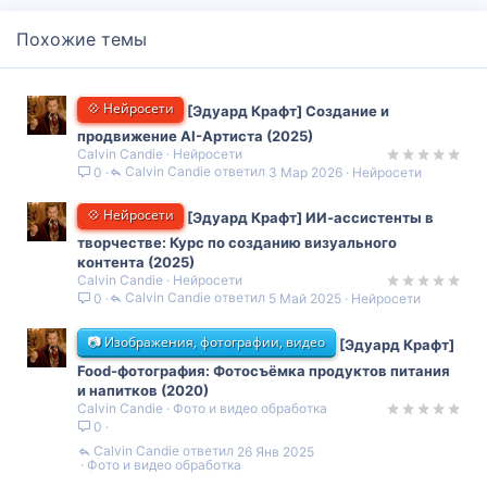
:
Похожие темы
💠 Нейросети
[Эдуард Крафт] Создание и
продвижение AI-Артиста (2025)
Calvin Candie
Нейросети
Calvin Candie
3 Мар 2026
Нейросети
0
💠 Нейросети
[Эдуард Крафт] ИИ-ассистенты в
творчестве: Курс по созданию визуального
контента (2025)
Calvin Candie
Нейросети
Calvin Candie
5 Май 2025
Нейросети
0
📷 Изображения, фотографии, видео
[Эдуард Крафт]
Food-фотография: Фотосъёмка продуктов питания
и напитков (2020)
Calvin Candie
Фото и видео обработка
0
Calvin Candie
26 Янв 2025
Фото и видео обработка