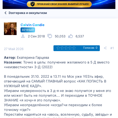
Эзотерика и оккультизм
Calvin Candie
ВЕЧНЫЙ
2 Сен 2018
50,053
6,537
#1
Голосов: 0
27 Май 2026
Автор:
Екатерина Гарцева
Название:
Точно в цель: получение желаемого в 5 Д вместо
«неизвестности» 3-Д (2022)
В понедельник 31.10. 2022 в 13.11 по Мск уже YESть эфир,
отвечающий на САМЫЙ ГЛАВНЫЙ вопрос «КАК ПОПАСТЬ В
НУЖНЫЙ МНЕ КАДР».
Убираем неуверенность в 3 д-я не знаю получится у меня это
или может быть не получится…. И переходим в ТОЧНОЕ
ЗНАНИЕ «я хочу=я это получаю».
Убираем неопределённое «когда?»и переходим к более
точному «где?»
Перестаём надеяться на «авось, вселенную, судьбу, звёзды» и