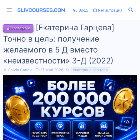
Вход
Регистрация
[Екатерина Гарцева]
🔮 Эзотерика
Точно в цель: получение
желаемого в 5 Д вместо
«неизвестности» 3-Д (2022)
А
Д
Т
Calvin Candie
27 Май 2026
екатерина гарцева
в
а
е
т
т
г
о
а
и
р
н
т
а
е
ч
м
а
ы
л
а