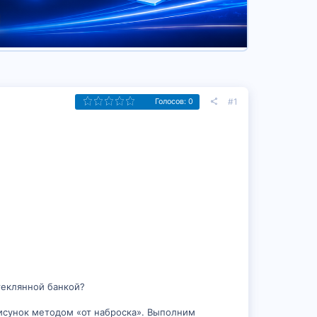
#1
Голосов: 0
теклянной банкой?
рисунок методом «от наброска». Выполним