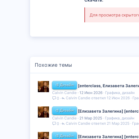
Скачать:
Для просмотра скрыто
Похожие темы
🎨 Дизайн
[enterclass, Елизавета Зале
Calvin Candie
12 Июн 2026
Графика, дизайн
Calvin Candie
12 Июн 2026
Гра
0
🎨 Дизайн
[Елизавета Залегина] [enter
Calvin Candie
21 Мар 2025
Графика, дизайн
Calvin Candie
21 Мар 2025
Гра
0
🎨 Дизайн
[Елизавета Залегина] [enter