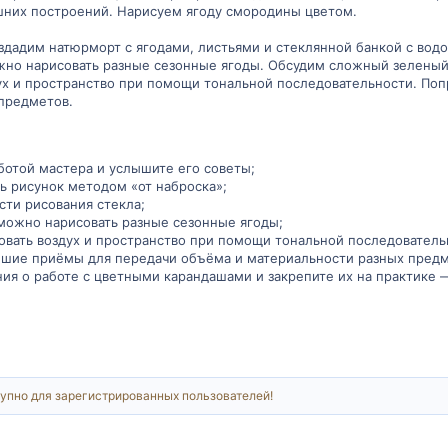
шних построений. Нарисуем ягоду смородины цветом.
оздадим натюрморт с ягодами, листьями и стеклянной банкой с вод
жно нарисовать разные сезонные ягоды. Обсудим сложный зеленый ц
дух и пространство при помощи тональной последовательности. П
предметов.
ботой мастера и услышите его советы;
ть рисунок методом «от наброска»;
сти рисования стекла;
 можно нарисовать разные сезонные ягоды;
овать воздух и пространство при помощи тональной последователь
шие приёмы для передачи объёма и материальности разных предм
ния о работе с цветными карандашами и закрепите их на практике 
упно для зарегистрированных пользователей!