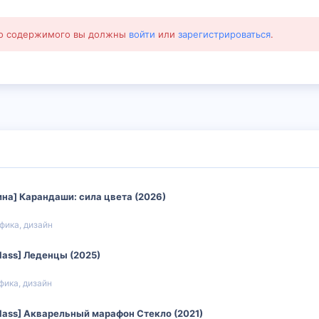
го содержимого вы должны
войти
или
зарегистрироваться
.
гина] Карандаши: сила цвета (2026)
фика, дизайн
class] Леденцы (2025)
фика, дизайн
class] Акварельный марафон Стекло (2021)