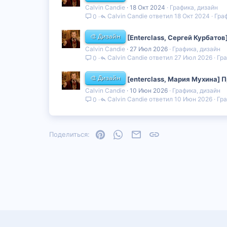
Calvin Candie
18 Окт 2024
Графика, дизайн
Calvin Candie
18 Окт 2024
Гра
0
🎨 Дизайн
[Enterclass, Сергей Курбатов
Calvin Candie
27 Июл 2026
Графика, дизайн
Calvin Candie
27 Июл 2026
Гра
0
🎨 Дизайн
[enterclass, Мария Мухина]
Calvin Candie
10 Июн 2026
Графика, дизайн
Calvin Candie
10 Июн 2026
Гра
0
Pinterest
WhatsApp
Электронная почта
Ссылка
Поделиться: