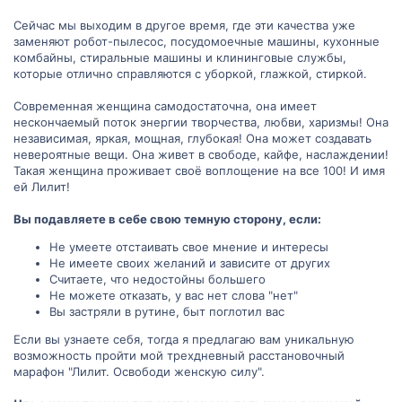
Сейчас мы выходим в другое время, где эти качества уже
заменяют робот-пылесос, посудомоечные машины, кухонные
комбайны, стиральные машины и клининговые службы,
которые отлично справляются с уборкой, глажкой, стиркой.
Современная женщина самодостаточна, она имеет
нескончаемый поток энергии творчества, любви, харизмы! Она
независимая, яркая, мощная, глубокая! Она может создавать
невероятные вещи. Она живет в свободе, кайфе, наслаждении!
Такая женщина проживает своё воплощение на все 100! И имя
ей Лилит!
Вы подавляете в себе свою темную сторону, если:
Не умеете отстаивать свое мнение и интересы
Не имеете своих желаний и зависите от других
Считаете, что недостойны большего
Не можете отказать, у вас нет слова "нет"
Вы застряли в рутине, быт поглотил вас
Если вы узнаете себя, тогда я предлагаю вам уникальную
возможность пройти мой трехдневный расстановочный
марафон "Лилит. Освободи женскую силу".