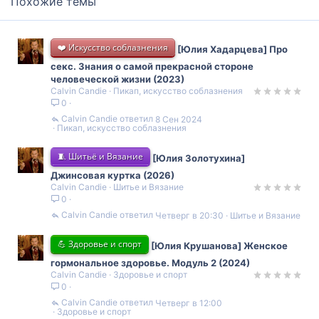
Похожие темы
❤️ Искусство соблазнения
[Юлия Хадарцева] Про
секс. Знания о самой прекрасной стороне
человеческой жизни (2023)
Calvin Candie
Пикап, искусство соблазнения
0
Calvin Candie
8 Сен 2024
Пикап, искусство соблазнения
🧵 Шитьё и Вязание
[Юлия Золотухина]
Джинсовая куртка (2026)
Calvin Candie
Шитье и Вязание
0
Calvin Candie
Четверг в 20:30
Шитье и Вязание
💪 Здоровье и спорт
[Юлия Крушанова] Женское
гормональное здоровье. Модуль 2 (2024)
Calvin Candie
Здоровье и спорт
0
Calvin Candie
Четверг в 12:00
Здоровье и спорт