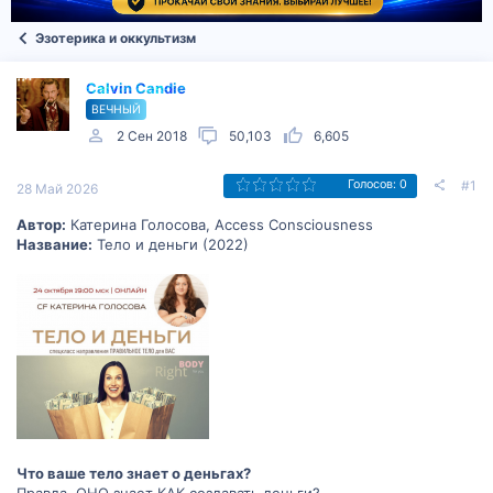
Эзотерика и оккультизм
Calvin Candie
ВЕЧНЫЙ
2 Сен 2018
50,103
6,605
#1
Голосов: 0
28 Май 2026
Автор:
Катерина Голосова, Access Consciousness
Название:
Тело и деньги (2022)
Что ваше тело знает о деньгах?
️Правда, ОНО знает КАК создавать деньги?