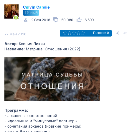
Calvin Candie
ВЕЧНЫЙ
2 Сен 2018
50,080
6,599
#1
Голосов: 0
27 Май 2026
Автор:
Ксения Ликич
Название:
Матрица. Отношения (2022)
Программа:
- арканы в зоне отношений
- идеальные и "минусовые" партнеры
- сочетания арканов (краткие примеры)
- зачем Вам отношения