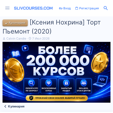
Вход
Регистрация
[Ксения Нохрина] Торт
🍳 Кулинария
Пьемонт (2020)
А
Д
Calvin Candie
7 Июл 2026
в
а
т
т
о
а
р
н
т
а
е
ч
м
а
ы
л
а
Кулинария