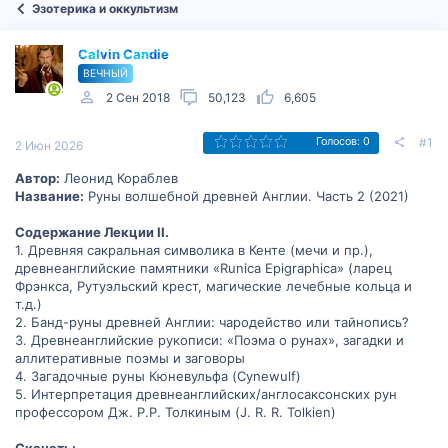
Эзотерика и оккультизм
Calvin Candie
ВЕЧНЫЙ
2 Сен 2018
50,123
6,605
#1
Голосов: 0
2 Июн 2026
Автор:
Леонид Кораблев
Название:
Руны волшебной древней Англии. Часть 2 (2021)
Содержание Лекции II.
1. Древняя сакральная символика в Кенте (мечи и пр.),
древнеанглийские памятники «Runica Epigraphica» (ларец
Фрэнкса, Рутуэльский крест, магические лечебные кольца и
т.д.)
2. Банд-руны древней Англии: чародейство или тайнопись?
3. Древнеанглийские рукописи: «Поэма о рунах», загадки и
аллитеративные поэмы и заговоры
4. Загадочные руны Кюневульфа (Cynewulf)
5. Интерпретация древнеанглийских/англосаксонских рун
профессором Дж. Р.Р. Толкиным (J. R. R. Tolkien)
Скачать: