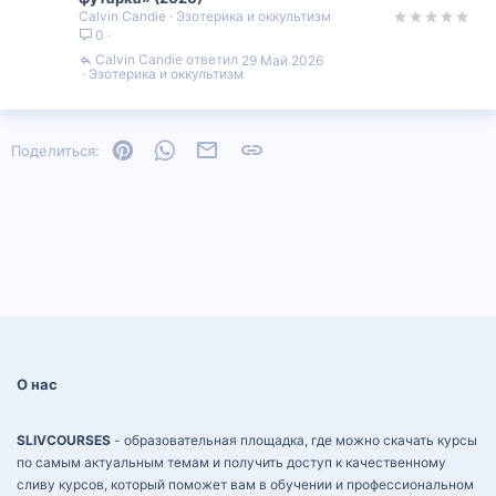
Calvin Candie
Эзотерика и оккультизм
0
Calvin Candie
29 Май 2026
Эзотерика и оккультизм
Pinterest
WhatsApp
Электронная почта
Ссылка
Поделиться:
О нас
SLIVCOURSES
- образовательная площадка, где можно скачать курсы
по самым актуальным темам и получить доступ к качественному
сливу курсов, который поможет вам в обучении и профессиональном