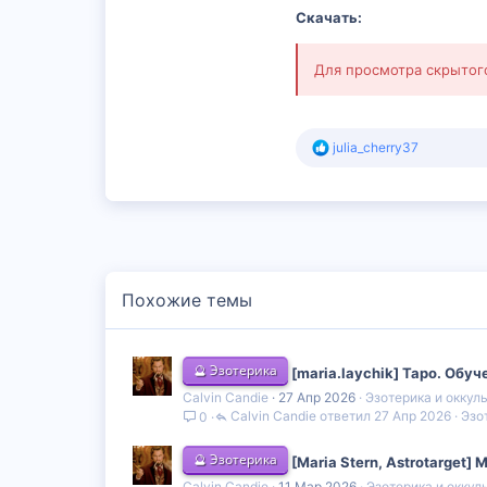
Скачать:
Для просмотра скрыто
Р
julia_cherry37
е
а
к
ц
и
и
:
Похожие темы
🔮 Эзотерика
[maria.laychik] Таро. Обу
Calvin Candie
27 Апр 2026
Эзотерика и оккул
Calvin Candie
27 Апр 2026
Эзо
0
🔮 Эзотерика
[Maria Stern, Astrotarget
Calvin Candie
11 Мар 2026
Эзотерика и оккул