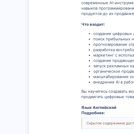
современные AI-инструмен
навыков программирования
продуктов до их продвиже
Что входит:
создание цифровых 
поиск прибыльных 
прогнозирование сп
разработка востреб
маркетинг с исполь
создание продающег
запуск рекламных к
органическое прод
масштабирование о
внедрение AI в раб
Вы научитесь создавать в
продвигать цифровые това
Язык Английский
Подробнее:
Скрытое содержимое дост