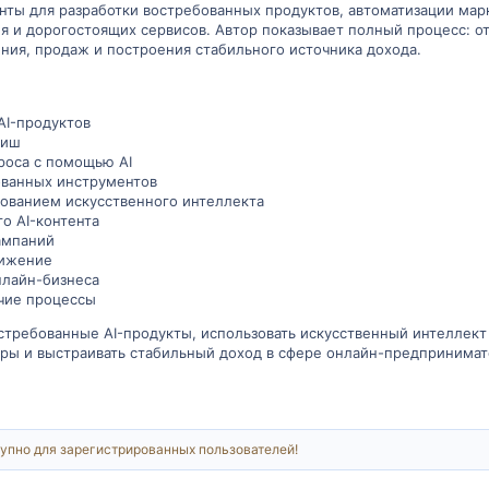
ты для разработки востребованных продуктов, автоматизации мар
 и дорогостоящих сервисов. Автор показывает полный процесс: от
ния, продаж и построения стабильного источника дохода.
AI-продуктов
ниш
роса с помощью AI
ованных инструментов
зованием искусственного интеллекта
о AI-контента
ампаний
вижение
нлайн-бизнеса
очие процессы
остребованные AI-продукты, использовать искусственный интеллект
ры и выстраивать стабильный доход в сфере онлайн-предпринимат
упно для зарегистрированных пользователей!