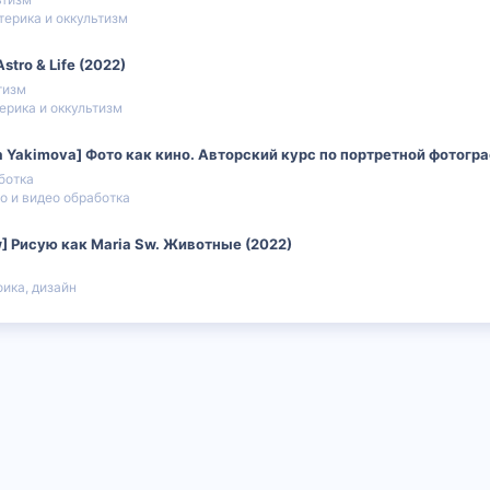
терика и оккультизм
Astro & Life (2022)
тизм
ерика и оккультизм
a Yakimova] Фото как кино. Авторский курс по портретной фотогр
ботка
о и видео обработка
] Рисую как Maria Sw. Животные (2022)
фика, дизайн