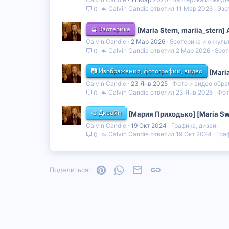
Calvin Candie
11 Мар 2026
Эзо
0
🔮 Эзотерика
[Maria Stern, mariia_stern] 
Calvin Candie
2 Мар 2026
Эзотерика и оккуль
Calvin Candie
2 Мар 2026
Эзот
0
📷 Изображения, фотографии, видео
[Mari
Calvin Candie
23 Янв 2025
Фото и видео обра
Calvin Candie
23 Янв 2025
Фот
0
🎨 Дизайн
[Мария Приходько] [Maria Sw
Calvin Candie
19 Окт 2024
Графика, дизайн
Calvin Candie
19 Окт 2024
Гра
0
Pinterest
WhatsApp
Электронная почта
Ссылка
Поделиться: