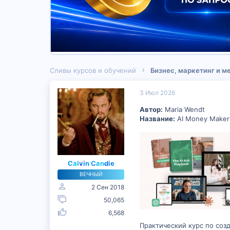
Сливы курсов и обучений
Бизнес, маркетинг и 
3 Июл 2026
Автор:
Maria Wendt
Название:
AI Money Maker:
Calvin Candie
ВЕЧНЫЙ
2 Сен 2018
50,065
6,568
Практический курс по соз