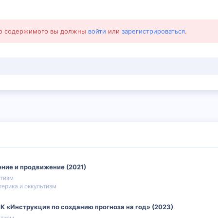
го содержимого вы должны
войти
или
зарегистрироваться
.
чение и продвижение (2021)
ьтизм
терика и оккультизм
] МК «Инструкция по созданию прогноза на год» (2023)
ьтизм