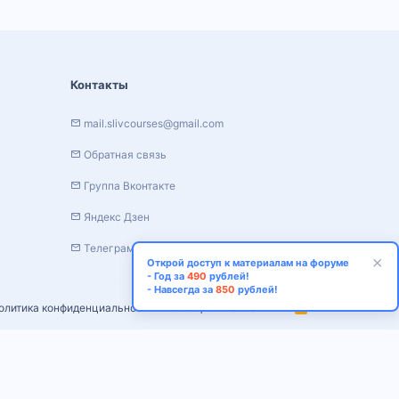
Контакты
mail.slivcourses@gmail.com
Обратная связь
Группа Вконтакте
Яндекс Дзен
Телеграм канал
Открой доступ к материалам на форуме
- Год за
490
рублей!
- Навсегда за
850
рублей!
олитика конфиденциальности
Помощь
Главная
R
S
S