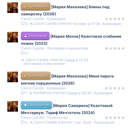
🍳 Кулинария
[Мария Манахова] Блины под
заморозку (2026)
Calvin Candie
Кулинария
Calvin Candie
Четверг в 17:28
Кулинария
0
🔮 Эзотерика
[Мария Монок] Квантовое сгибание
ложек (2023)
Calvin Candie
Эзотерика и оккультизм
0
Calvin Candie
Среда в 15:04
Эзотерика и оккультизм
🍳 Кулинария
[Мария Манахова] Мини пироги
мягкие порционные (2026)
Calvin Candie
Кулинария
Konfetkina
Среда в 08:36
Кулинария
1
🧠 Психология
[Мария Самарина] Квантовый
Мечтариум. Тариф Мечтатель (2024)
Calvin Candie
Психология
Calvin Candie
1 Авг 2026
Психология
0