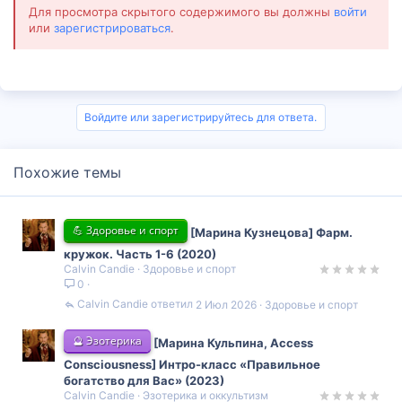
Для просмотра скрытого содержимого вы должны
войти
или
зарегистрироваться
.
Войдите или зарегистрируйтесь для ответа.
Похожие темы
💪 Здоровье и спорт
[Марина Кузнецова] Фарм.
кружок. Часть 1-6 (2020)
Calvin Candie
Здоровье и спорт
0
Calvin Candie
2 Июл 2026
Здоровье и спорт
🔮 Эзотерика
[Марина Кульпина, Access
Consciousness] Интро-класс «Правильное
богатство для Вас» (2023)
Calvin Candie
Эзотерика и оккультизм