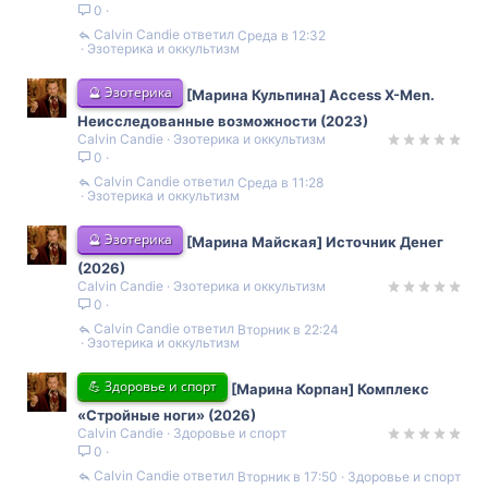
0
Calvin Candie
Среда в 12:32
Эзотерика и оккультизм
🔮 Эзотерика
[Марина Кульпина] Access X-Men.
Неисследованные возможности (2023)
Calvin Candie
Эзотерика и оккультизм
0
Calvin Candie
Среда в 11:28
Эзотерика и оккультизм
🔮 Эзотерика
[Марина Майская] Источник Денег
(2026)
Calvin Candie
Эзотерика и оккультизм
0
Calvin Candie
Вторник в 22:24
Эзотерика и оккультизм
💪 Здоровье и спорт
[Марина Корпан] Комплекс
«Стройные ноги» (2026)
Calvin Candie
Здоровье и спорт
0
Calvin Candie
Вторник в 17:50
Здоровье и спорт