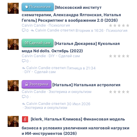
🧠 Психология
[Московский институт
схематерапии, Александра Ялтонская, Наталья
Гегель] Рескриптинг в воображении 2.0 (2026)
Calvin Candie
Психология
Calvin Candie
Вторник в 16:26
Психология
0
👐 Сделай сам
[Наталья Дюкарева] Кукольная
мода Nd dolls. Октябрь (2022)
Calvin Candie
DIY - Сделай сам
0
Calvin Candie
Пятница в 21:34
DIY - Сделай сам
🔮 Эзотерика
[Наталья] Натальная астрология
Calvin Candie
Эзотерика и оккультизм
0
Calvin Candie
30 Июл 2026
Эзотерика и оккультизм
[klerk, Наталья Климова] Финансовая модель
бизнеса в условиях увеличения налоговой нагрузки
и ИИ-инструментов (2026)