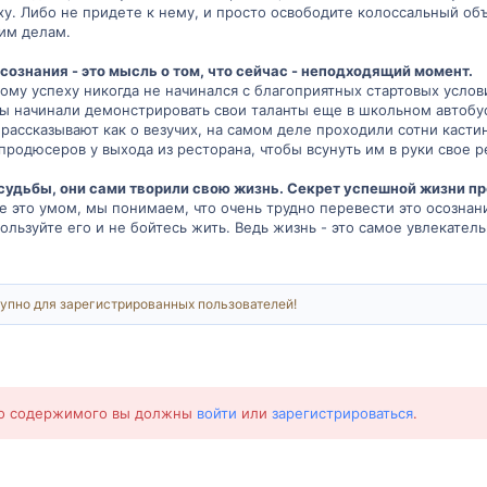
ху. Либо не придете к нему, и просто освободите колоссальный об
гим делам.
ознания - это мысль о том, что сейчас - неподходящий момент.
ому успеху никогда не начинался с благоприятных стартовых усло
ы начинали демонстрировать свои таланты еще в школьном автобу
 рассказывают как о везучих, на самом деле проходили сотни касти
родюсеров у выхода из ресторана, чтобы всунуть им в руки свое 
судьбы, они сами творили свою жизнь. Секрет успешной жизни пр
е это умом, мы понимаем, что очень трудно перевести это осознани
ользуйте его и не бойтесь жить. Ведь жизнь - это самое увлекател
упно для зарегистрированных пользователей!
го содержимого вы должны
войти
или
зарегистрироваться
.