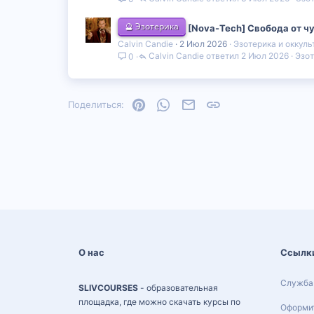
🔮 Эзотерика
[Nova-Tech] Свобода от ч
Calvin Candie
2 Июл 2026
Эзотерика и оккуль
Calvin Candie
2 Июл 2026
Эзот
0
Pinterest
WhatsApp
Электронная почта
Ссылка
Поделиться:
О нас
Ссылк
Служба
SLIVCOURSES
- образовательная
площадка, где можно скачать курсы по
Оформит