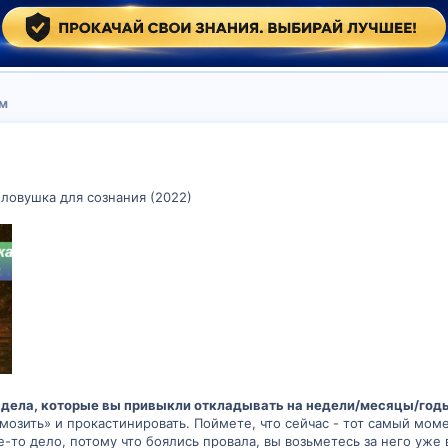
зм
ловушка для сознания (2022)
о дела, которые вы привыкли откладывать на недели/месяцы/годы
озить» и прокастинировать. Поймете, что сейчас - тот самый моме
е-то дело, потому что боялись провала, вы возьметесь за него уж