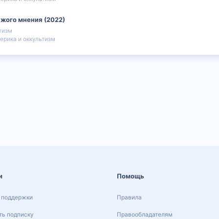
ужого мнения (2022)
тизм
ерика и оккультизм
и
Помощь
 поддержки
Правила
ь подписку
Правообладателям