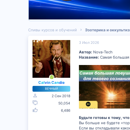
Сливы курсов и обучений
Эзотерика и оккульти
3 Июл 2026
Автор:
Nova-Tech
Название:
Самая большая 
Calvin Candie
ВЕЧНЫЙ
2 Сен 2018
50,054
6,486
Будьте готовы к тому, чт
Вы больше не будете «торм
Если вы откладывали како