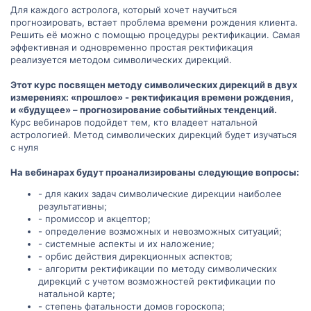
Для каждого астролога, который хочет научиться
прогнозировать, встает проблема времени рождения клиента.
Решить её можно с помощью процедуры ректификации. Самая
эффективная и одновременно простая ректификация
реализуется методом символических дирекций.
Этот курс посвящен методу символических дирекций в двух
измерениях: «прошлое» - ректификация времени рождения,
и
«
будущее
»
– прогнозирование событийных тенденций.
Курс вебинаров подойдет тем, кто владеет натальной
астрологией. Метод символических дирекций будет изучаться
с нуля
На вебинарах будут проанализированы следующие вопросы:
- для каких задач символические дирекции наиболее
результативны;
- промиссор и акцептор;
- определение возможных и невозможных ситуаций;
- системные аспекты и их наложение;
- орбис действия дирекционных аспектов;
- алгоритм ректификации по методу символических
дирекций с учетом возможностей ректификации по
натальной карте;
- степень фатальности домов гороскопа;