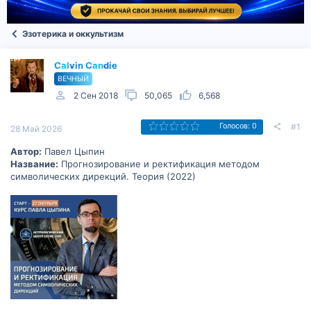
Эзотерика и оккультизм
Calvin Candie
ВЕЧНЫЙ
2 Сен 2018
50,065
6,568
#1
Голосов: 0
28 Май 2026
Автор:
Павел Цыпин
Название:
Прогнозирование и ректификация методом
символических дирекций. Теория (2022)