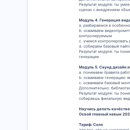
Результат модуля: ты уме
сценах с внедрением объе
Модуль 4. Генерация вид
a. разбираемся в особенн
b. осваиваем видеопромпт
контролируемым
c. учимся контролировать р
d. собираем базовый пайп
Результат модуля: ты пон
генерации
Модуль 5. Саунд дизайн 
a. понимаем правила рабо
b. осваиваем генерацию з
c. осваиваем базовый монт
Дополнительно: библиотек
Результат модуля: ты пон
собираешь финальную вид
Научись делать качёствен
Освой главный навык 202
Тариф: Соло
для тех, кто не нуждается