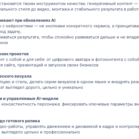
I становится твоим инструментом качества: генеративный контент —
уального стиля до видео, монтажа и стабильного результата в рабо
ревают при обновлениях AI
 с нейросетями — не кнопками конкретного сервиса, а принципам
од задачу,
иваться результата, чтобы спокойно развиваться дальше и не впадат
онок
твоих проектов
нт с собой и для себя: от цифрового аватара и фотоконтента с собой
я сайта, презентаций и запусков своих бизнесов
еского визуала
пцию и стиль, делать серии визуалов в одном языке и внедрять р
тат выглядел дорого, цельно и уникально
и и управляемые AI-модели
 консистентность персонажа: фиксировать ключевые параметры вне
 до готового ролика
идео-работы, управлять движением и динамикой в кадре и контроли
ео выглядело цельно и профессионально