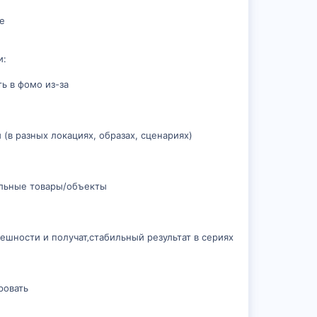
те
и:
ь в фомо из-за
 (в разных локациях, образах, сценариях)
еальные товары/объекты
шности и получат‚стабильный результат в сериях
ровать