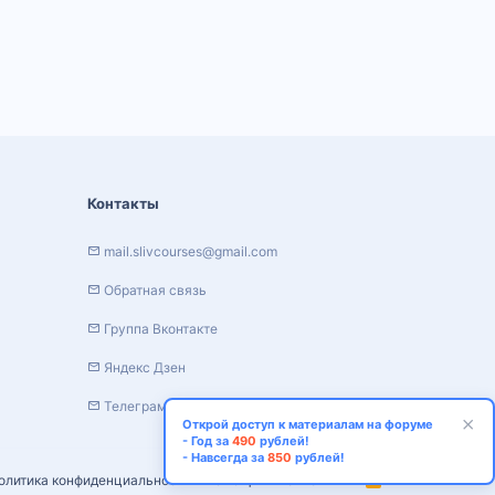
Контакты
mail.slivcourses@gmail.com
Обратная связь
Группа Вконтакте
Яндекс Дзен
Телеграм канал
Открой доступ к материалам на форуме
- Год за
490
рублей!
- Навсегда за
850
рублей!
олитика конфиденциальности
Помощь
Главная
R
S