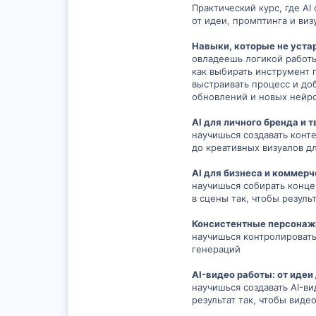
Практический курс, где A
от идеи, промптинга и виз
Навыки, которые не уста
овладеешь логикой работы
как выбирать инструмент п
выстраивать процесс и доб
обновлений и новых нейр
AI для личного бренда и 
научишься создавать конте
до креативных визуалов дл
AI для бизнеса и коммерч
научишься собирать конце
в сцены так, чтобы резуль
Консистентные персонаж
научишься контролировать
генераций
AI-видео работы: от идеи
научишься создавать AI-в
результат так, чтобы вид