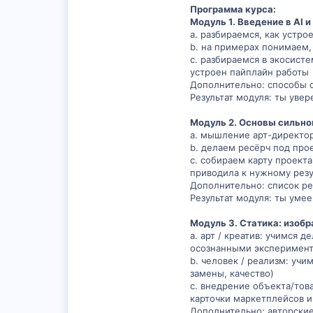
Программа курса:
Модуль 1. Введение в AI 
a. разбираемся, как устро
b. на примерах понимаем,
c. разбираемся в экосисте
устроен пайплайн работы
Дополнительно: способы 
Результат модуля: ты уве
Модуль 2. Основы сильно
a. мышление арт-директо
b. делаем ресёрч под про
c. собираем карту проект
приводила к нужному резу
Дополнительно: список рес
Результат модуля: ты уме
Модуль 3. Статика: изобр
a. арт / креатив: учимся 
осознанными эксперимен
b. человек / реализм: учи
замены, качество)
c. внедрение объекта/тов
карточки маркетплейсов и 
Дополнительно: авторски