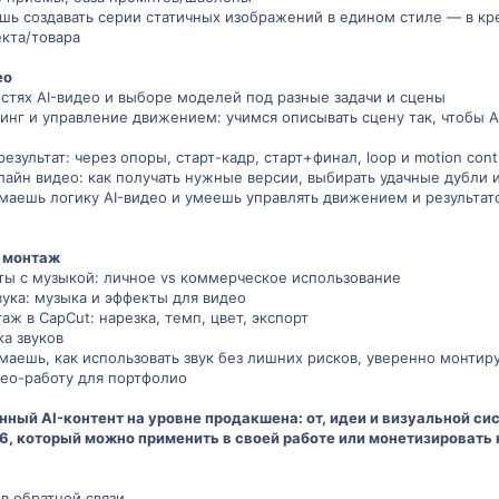
ешь создавать серии статичных изображений в едином стиле — в кр
кта/товара
ео
остях AI-видео и выборе моделей под разные задачи и сцены
инг и управление движением: учимся описывать сцену так, чтобы 
езультат: через опоры, старт-кадр, старт+финал, loop и motion cont
лайн видео: как получать нужные версии, выбирать удачные дубли 
имаешь логику AI-видео и умеешь управлять движением и результ
и монтаж
ты с музыкой: личное vs коммерческое использование
вука: музыка и эффекты для видео
аж в CapCut: нарезка, темп, цвет, экспорт
а звуков
имаешь, как использовать звук без лишних рисков, уверенно монтир
ео-работу для портфолио
ный AI-контент на уровне продакшена: от, идеи и визуальной си
6, который можно применить в своей работе или монетизировать 
 в обратной связи