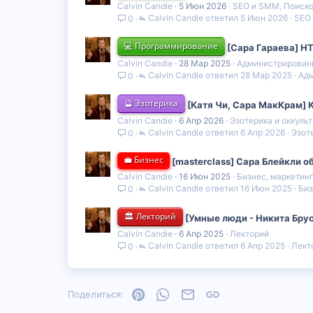
Calvin Candie
5 Июн 2026
SEO и SMM, Поиско
Calvin Candie
5 Июн 2026
SEO 
0
💻 Программирование
[Сара Гараева] H
Calvin Candie
28 Мар 2025
Администрирован
Calvin Candie
28 Мар 2025
Адм
0
🔮 Эзотерика
[Катя Чи, Сара МакКрам] К
Calvin Candie
6 Апр 2026
Эзотерика и оккуль
Calvin Candie
6 Апр 2026
Эзот
0
💼 Бизнес
[masterclass] Сара Блейкли о
Calvin Candie
16 Июн 2025
Бизнес, маркетин
Calvin Candie
16 Июн 2025
Биз
0
🏛️ Лекторий
[Умные люди - Никита Бру
Calvin Candie
6 Апр 2025
Лекторий
Calvin Candie
6 Апр 2025
Лект
0
Pinterest
WhatsApp
Электронная почта
Ссылка
Поделиться: