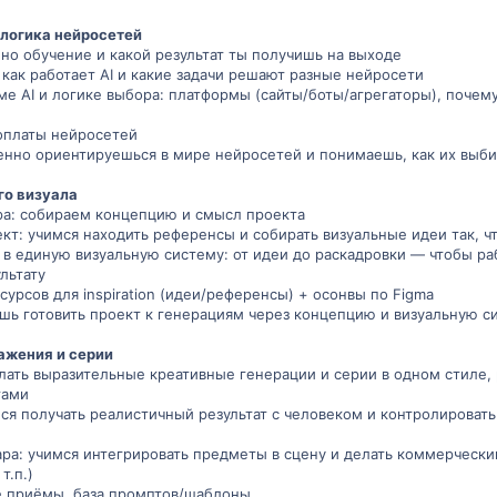
и логика нейросетей
ено обучение и какой результат ты получишь на выходе
 как работает AI и какие задачи решают разные нейросети
ме AI и логике выбора: платформы (сайты/боты/агрегаторы), почему
оплаты нейросетей
ренно ориентируешься в мире нейросетей и понимаешь, как их выби
го визуала
ра: собираем концепцию и смысл проекта
ект: учимся находить референсы и собирать визуальные идеи так, 
а в единую визуальную систему: от идеи до раскадровки — чтобы ра
льтату
урсов для inspiration (идеи/референсы) + осонвы по Figma
ешь готовить проект к генерациям через концепцию и визуальную с
ажения и серии
делать выразительные креативные генерации и серии в одном стиле
тами
мся получать реалистичный результат с человеком и контролировать
ара: учимся интегрировать предметы в сцену и делать коммерчески
т.п.)
е приёмы, база промптов/шаблоны