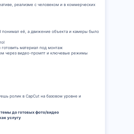
еативе, реализме с человеком и в коммерческих
AI понимал её, а движение объекта и камеры было
rol
и готовить материал под монтаж
атом через видео-промпт и ключевые режимы
уешь ролик в CapCut на базовом уровне и
стемы до готовых фото/видео
как услугу