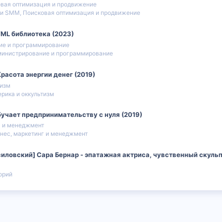
вая оптимизация и продвижение
и SMM, Поисковая оптимизация и продвижение
TML библиотека (2023)
ие и программирование
инистрирование и программирование
расота энергии денег (2019)
тизм
ерика и оккультизм
бучает предпринимательству с нуля (2019)
г и менеджмент
нес, маркетинг и менеджмент
силовский] Сара Бернар - эпатажная актриса, чувственный скульп
орий