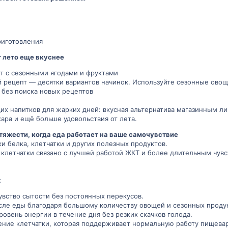
риготовления
 лето еще вкуснее
ет с сезонными ягодами и фруктами
 рецепт — десятки вариантов начинок. Используйте сезонные овощи
 без поиска новых рецептов
х напитков для жарких дней: вкусная альтернатива магазинным ли
ара и ещё больше удовольствия от лета.
тяжести, когда еда работает на ваше самочувствие
и белка, клетчатки и других полезных продуктов.
клетчатки связано с лучшей работой ЖКТ и более длительным чувс
:
увство сытости без постоянных перекусов.
ле еды благодаря большому количеству овощей и сезонных проду
овень энергии в течение дня без резких скачков голода.
ение клетчатки, которая поддерживает нормальную работу пищева