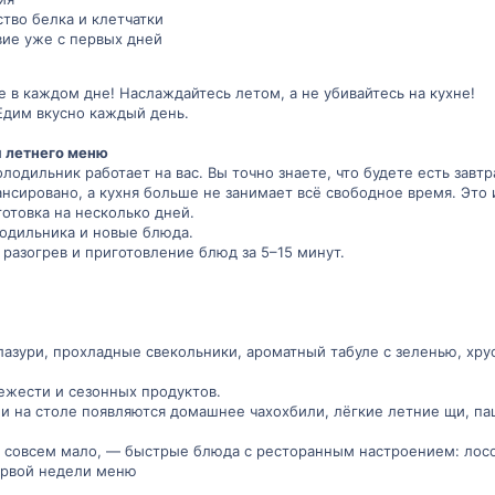
тво белка и клетчатки
вие уже с первых дней
 в каждом дне! Наслаждайтесь летом, а не убивайтесь на кухне!
 Едим вкусно каждый день.
я летнего меню
олодильник работает на вас. Вы точно знаете, что будете есть завт
ансировано, а кухня больше не занимает всё свободное время. Это
отовка на несколько дней.
одильника и новые блюда.
 разогрев и приготовление блюд за 5–15 минут.
лазури, прохладные свекольники, ароматный табуле с зеленью, хр
вежести и сезонных продуктов.
и на столе появляются домашнее чахохбили, лёгкие летние щи, паш
и совсем мало, — быстрые блюда с ресторанным настроением: лосо
ервой недели меню