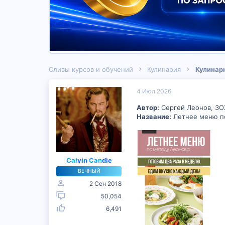
Сливы курсов и обучений
Кулинария
Кулинар
4 Июл 2026
Автор:
Сергей Леонов, З
Название:
Летнее меню по
Calvin Candie
ВЕЧНЫЙ
2 Сен 2018
50,054
6,491