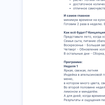
достаточное количес
отличное самочувст
И самое главное
минимум времени на кухне
Готовим 2 раза в неделю.
Как всё будет? Концепци
Представьте лето, когда х
Семья сыта, питание сбал
Воскресенье - Большая заг
Четверг - Обновление хол
В остальные дни - Сборка,
Программа:
Неделя 1
Яркая, свежая, летняя
Индейка в апельсиновой г
меню,
в котором много цвета, с
Во второй половине недел
лимоном и миндалём.
А для дней, когда времен
Результаты и ощущения п