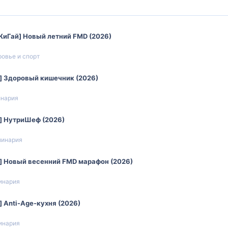
ЖиГай] Новый летний FMD (2026)
овье и спорт
] Здоровый кишечник (2026)
инария
] НутриШеф (2026)
линария
] Новый весенний FMD марафон (2026)
инария
 Anti-Age-кухня (2026)
инария