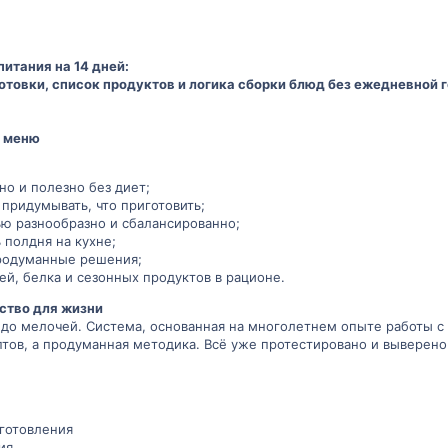
питания на 14 дней:
отовки, список продуктов и логика сборки блюд без ежедневной 
е меню
сно и полезно без диет;
придумывать, что приготовить;
ью разнообразно и сбалансированно;
 полдня на кухне;
родуманные решения;
й, белка и сезонных продуктов в рационе.
бство для жизни
до мелочей. Система, основанная на многолетнем опыте работы с
тов, а продуманная методика. Всё уже протестировано и выверено.
готовления
ия