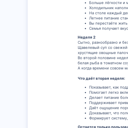
Больше лёгкости и 
Холодильник наполн
На столе каждый де
Летнее питание ста
Вы перестаёте жить 
Семья получает вку
Неделя 2
Сытно, разнообразно и бе
Щавелевый суп со свежей 
хрустящие овощные палоч
Во второй половине недел
белая рыба в томатном со
А когда времени совсем м
Что даёт вторая неделя:
Показывает, как по
Помогает легко вклю
Делает питание бол
Поддерживает привыч
Даёт ощущение поряд
Доказывает, что пол
Формирует систему,
Остается только пользов