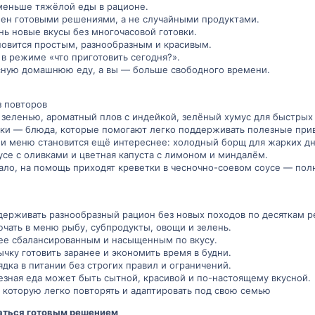
меньше тяжёлой еды в рационе.
ен готовыми решениями, а не случайными продуктами.
нь новые вкусы без многочасовой готовки.
новится простым, разнообразным и красивым.
в режиме «что приготовить сегодня?».
сную домашнюю еду, а вы — больше свободного времени.
з повторов
зеленью, ароматный плов с индейкой, зелёный хумус для быстрых
ки — блюда, которые помогают легко поддерживать полезные при
и меню становится ещё интереснее: холодный борщ для жарких дне
усе с оливками и цветная капуста с лимоном и миндалём.
ало, на помощь приходят креветки в чесночно-соевом соусе — по
ддерживать разнообразный рацион без новых походов по десяткам р
чать в меню рыбу, субпродукты, овощи и зелень.
ее сбалансированным и насыщенным по вкусу.
ку готовить заранее и экономить время в будни.
ка в питании без строгих правил и ограничений.
езная еда может быть сытной, красивой и по-настоящему вкусной.
 которую легко повторять и адаптировать под свою семью
аться готовым решением