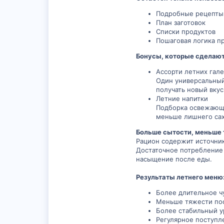
Подробные рецепты
План заготовок
Списки продуктов
Пошаговая логика п
Бонусы, которые сделают
Ассорти летних гал
Один универсальный
получать новый вкус
Летние напитки
Подборка освежающи
меньше лишнего сах
Больше сытости, меньше 
Рацион содержит источник
Достаточное потребление 
насыщение после еды.
Результаты летнего меню
Более длительное ч
Меньше тяжести пос
Более стабильный ур
Регулярное поступл