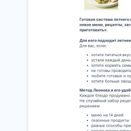
Готовая система летнего 
новое меню, рецепты, заг
приготовить».
Для кого подходит летне
Для вас, если:
хотите питаться вку
устали каждый день 
хотите кормить сем
не готовы проводить
любите готовые и п
хотите больше овоще
Метод Леонова и его удо
Каждое блюдо продумано 
Не случайный набор рецеп
решением
меню на 14 дней
сезонные продукты
разные способы при
расчет логики питан