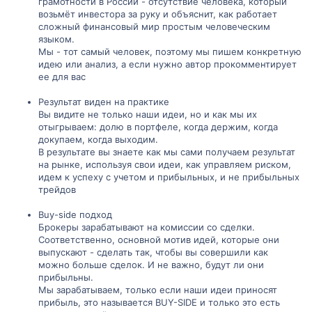
грамотности в России - отсутствие человека, который
возьмёт инвестора за руку и объяснит, как работает
сложный финансовый мир простым человеческим
языком.
Мы - тот самый человек, поэтому мы пишем конкретную
идею или анализ, а если нужно автор прокомментирует
ее для вас
Результат виден на практике
Вы видите не только наши идеи, но и как мы их
отыгрываем: долю в портфеле, когда держим, когда
докупаем, когда выходим.
В результате вы знаете как мы сами получаем результат
на рынке, используя свои идеи, как управляем риском,
идем к успеху с учетом и прибыльных, и не прибыльных
трейдов
Buy-side подход
Брокеры зарабатывают на комиссии со сделки.
Соответственно, основной мотив идей, которые они
выпускают - сделать так, чтобы вы совершили как
можно больше сделок. И не важно, будут ли они
прибыльны.
Мы зарабатываем, только если наши идеи приносят
прибыль, это называется BUY-SIDE и только это есть