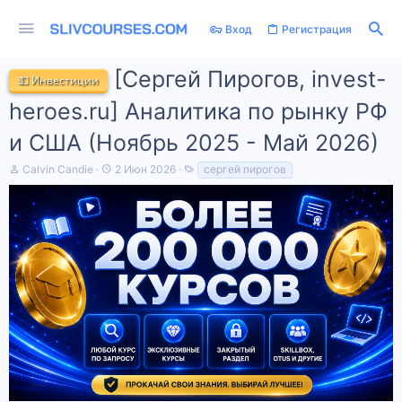
Вход
Регистрация
[Сергей Пирогов, invest-
💵 Инвестиции
heroes.ru] Аналитика по рынку РФ
и США (Ноябрь 2025 - Май 2026)
А
Д
Т
Calvin Candie
2 Июн 2026
сергей пирогов
в
а
е
т
т
г
о
а
и
р
н
т
а
е
ч
м
а
ы
л
а