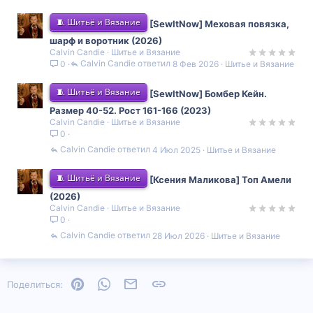
🧵 Шитьё и Вязание
[SewItNow] Меховая повязка,
шарф и воротник (2026)
Calvin Candie
Шитье и Вязание
Calvin Candie
8 Фев 2026
Шитье и Вязание
0
🧵 Шитьё и Вязание
[SewItNow] Бомбер Кейн.
Размер 40-52. Рост 161-166 (2023)
Calvin Candie
Шитье и Вязание
0
Calvin Candie
4 Июл 2025
Шитье и Вязание
🧵 Шитьё и Вязание
[Ксения Маликова] Топ Амели
(2026)
Calvin Candie
Шитье и Вязание
0
Calvin Candie
28 Июл 2026
Шитье и Вязание
Pinterest
WhatsApp
Электронная почта
Ссылка
Поделиться: