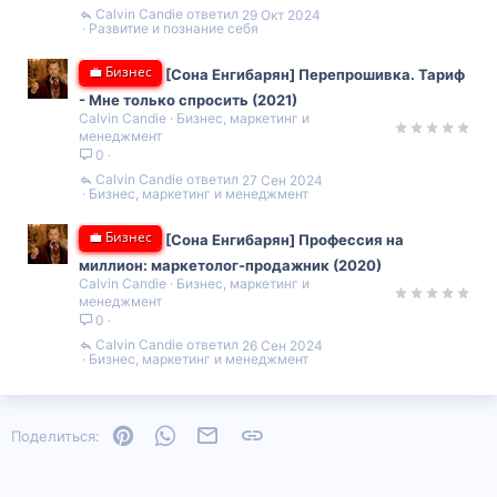
Calvin Candie
29 Окт 2024
Развитие и познание себя
💼 Бизнес
[Сона Енгибарян] Перепрошивка. Тариф
- Мне только спросить (2021)
Calvin Candie
Бизнес, маркетинг и
менеджмент
0
Calvin Candie
27 Сен 2024
Бизнес, маркетинг и менеджмент
💼 Бизнес
[Сона Енгибарян] Профессия на
миллион: маркетолог-продажник (2020)
Calvin Candie
Бизнес, маркетинг и
менеджмент
0
Calvin Candie
26 Сен 2024
Бизнес, маркетинг и менеджмент
Pinterest
WhatsApp
Электронная почта
Ссылка
Поделиться: