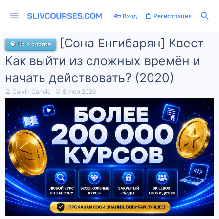
Вход
Регистрация
[Сона Енгибарян] Квест
🧠 Психология
Как выйти из сложных времён и
начать действовать? (2020)
А
Д
Calvin Candie
8 Июл 2026
в
а
т
т
о
а
р
н
т
а
е
ч
м
а
ы
л
а