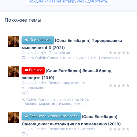
Войдите или зарегистрируйтесь для ответа.
Похожие темы
🧠 Психология
[Сона Енгибарян] Перепрошивка
мышления 4.0 (2021)
Calvin Candie
Психология
Calvin Candie
5 Июл 2026
Психология
0
💼 Бизнес
[Сона Енгибарян] Личный бренд
эксперта (2019)
Calvin Candie
Бизнес, маркетинг и
менеджмент
0
Calvin Candie
26 Ноя 2024
Бизнес, маркетинг и менеджмент
🧩 Развитие и познание себя
[Сона Енгибарян]
Самооценка: инструкция по применению (2018)
Calvin Candie
Развитие и познание себя
0