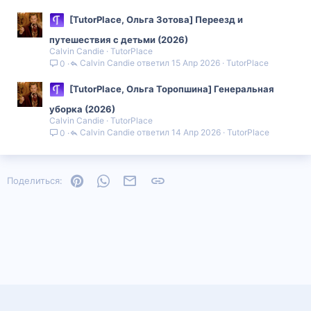
[TutorPlace, Ольга Зотова] Переезд и
путешествия с детьми (2026)
Calvin Candie
TutorPlace
Calvin Candie
15 Апр 2026
TutorPlace
0
[TutorPlace, Ольга Торопшина] Генеральная
уборка (2026)
Calvin Candie
TutorPlace
Calvin Candie
14 Апр 2026
TutorPlace
0
Pinterest
WhatsApp
Электронная почта
Ссылка
Поделиться: