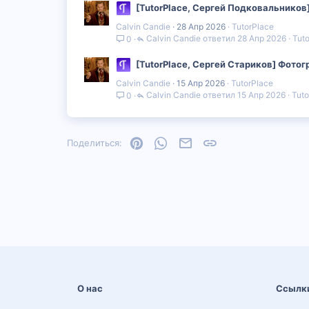
[TutorPlace, Сергей Подковальников]
Calvin Candie
28 Апр 2026
TutorPlace
Calvin Candie
28 Апр 2026
Tut
0
[TutorPlace, Сергей Стариков] Фотог
Calvin Candie
15 Апр 2026
TutorPlace
Calvin Candie
15 Апр 2026
Tuto
0
Pinterest
WhatsApp
Электронная почта
Ссылка
Поделиться:
О нас
Ссылк