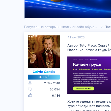
Популярные авторы и школы онлайн обучения
Tut
4 Июл 2026
Автор:
TutorPlace, Сергей
Название:
Качаем грудь (
Calvin Candie
ВЕЧНЫЙ
2 Сен 2018
50,054
6,486
Хотите сделать грудные
Курс объединяет памповы
прогресс и уверенность в