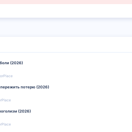
 боли (2026)
torPlace
к пережить потерю (2026)
orPlace
поголизм (2026)
orPlace