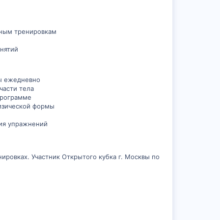
вным тренировкам
анятий
цы ежедневно
части тела
программе
физической формы
ния упражнений
ировках. Участник Открытого кубка г. Москвы по