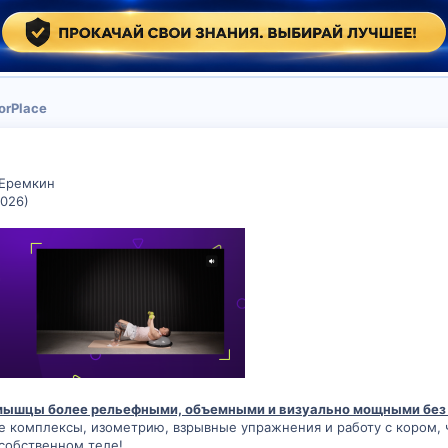
orPlace
 Еремкин
2026)
 мышцы более рельефными, объемными и визуально мощными без
е комплексы, изометрию, взрывные упражнения и работу с кором,
 собственном теле!