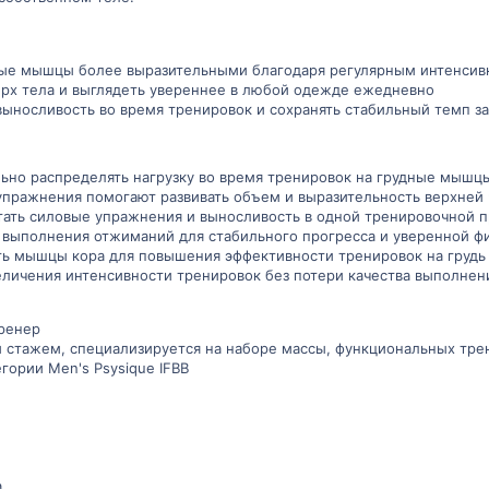
ные мышцы более выразительными благодаря регулярным интенси
ерх тела и выглядеть увереннее в любой одежде ежедневно
выносливость во время тренировок и сохранять стабильный темп з
льно распределять нагрузку во время тренировок на грудные мыш
 упражнения помогают развивать объем и выразительность верхней 
етать силовые упражнения и выносливость в одной тренировочной 
 выполнения отжиманий для стабильного прогресса и уверенной 
ать мышцы кора для повышения эффективности тренировок на грудь
еличения интенсивности тренировок без потери качества выполне
ренер
 стажем, специализируется на наборе массы, функциональных трен
гории Men's Psysique IFBB
.