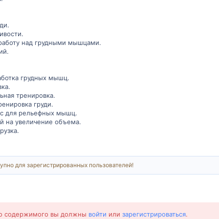
ди.
ивости.
 работу над грудными мышцами.
ий.
аботка грудных мышц.
ка.
ьная тренировка.
ренировка груди.
кс для рельефных мышц.
ий на увеличение объема.
рузка.
упно для зарегистрированных пользователей!
го содержимого вы должны
войти
или
зарегистрироваться
.