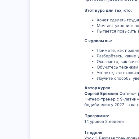
Этот курс для тех, кто:
Хочет сделать груд
Мечтает укрепить в
Пытается повысить 
С курсом вы:
Поймёте, как прави
Разберётесь, какие
Осознаете, как соч
Обучитесь техникам
Узнаете, как включ
Изучите способы ув
Автор курса:
Сергей Еремкин
Фитнес-т
Фитнес-тренер с 9-летним
бодибилдингу 2022г в кате
Программа:
14 уроков 2 недели
1 неделя
Урок 1. Базовая тренировка