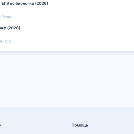
 ЕГЭ по биологии (2026)
orPlace
раф (2026)
rPlace
и
Помощь