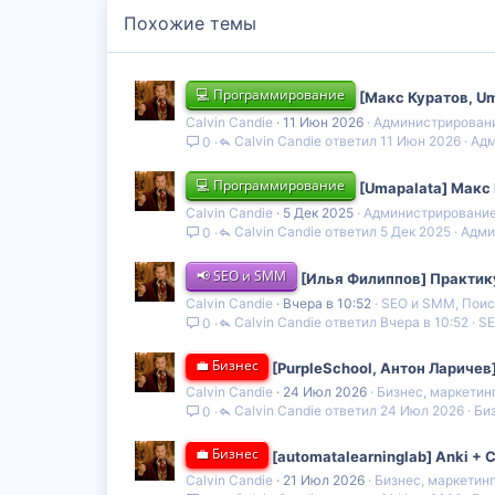
Похожие темы
💻 Программирование
[Макс Куратов, Um
Calvin Candie
11 Июн 2026
Администрирован
Calvin Candie
11 Июн 2026
Адм
0
💻 Программирование
[Umapalata] Макс 
Calvin Candie
5 Дек 2025
Администрирование
Calvin Candie
5 Дек 2025
Адми
0
📢 SEO и SMM
[Илья Филиппов] Практику
Calvin Candie
Вчера в 10:52
SEO и SMM, Поис
Calvin Candie
Вчера в 10:52
SE
0
💼 Бизнес
[PurpleSchool, Антон Лариче
Calvin Candie
24 Июл 2026
Бизнес, маркетин
Calvin Candie
24 Июл 2026
Би
0
💼 Бизнес
[automatalearninglab] Anki +
Calvin Candie
21 Июл 2026
Бизнес, маркетин