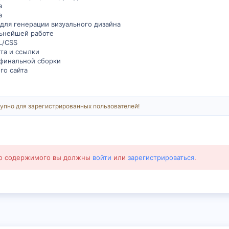
а
а
 для генерации визуального дизайна
льнейшей работе
L/CSS
та и ссылки
 финальной сборки
го сайта
упно для зарегистрированных пользователей!
го содержимого вы должны
войти
или
зарегистрироваться
.