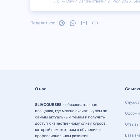
Calvin Candie
21 Июл 2026
Биз
0
Pinterest
WhatsApp
Электронная почта
Ссылка
Поделиться:
О нас
Ссылк
Служба
SLIVCOURSES
- образовательная
площадка, где можно скачать курсы по
Оформит
самым актуальным темам и получить
доступ к качественному сливу курсов,
Отзывы
который поможет вам в обучении и
База зн
профессиональном развитии.