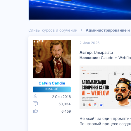
Сливы курсов и обучений
Администрирование и
2 Июн 2026
Автор:
Umapalata
Название:
Claude + Webflo
Calvin Candie
ВЕЧНЫЙ
2 Сен 2018
50,034
6,459
Не «сайт за один промпт» 
Пошаговый процесс создани