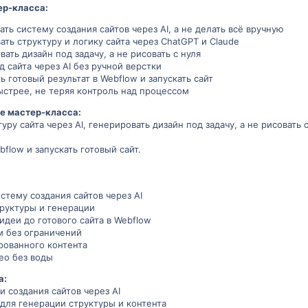
ер-класса:
ть систему создания сайтов через AI, а не делать всё вручную
ать структуру и логику сайта через ChatGPT и Claude
ать дизайн под задачу, а не рисовать с нуля
 сайта через AI без ручной верстки
готовый результат в Webflow и запускать сайт
ыстрее, не теряя контроль над процессом
ле мастер-класса:
уру сайта через AI, генерировать дизайн под задачу, а не рисовать 
bflow и запускать готовый сайт.
стему создания сайтов через AI
труктуры и генерации
идеи до готового сайта в Webflow
м без ограничений
рованного контента
ео без воды
а:
и создания сайтов через AI
 для генерации структуры и контента