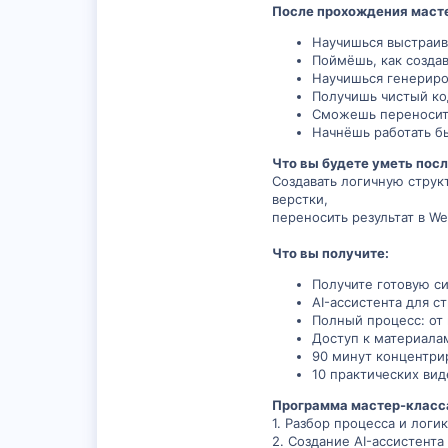
После прохождения маст
Научишься выстраива
Поймёшь, как создав
Научишься генериров
Получишь чистый код
Сможешь переносить 
Начнёшь работать б
Что вы будете уметь пос
Создавать логичную структ
верстки,
переносить результат в We
Что вы получите:
Получите готовую си
AI-ассистента для с
Полный процесс: от 
Доступ к материала
90 минут концентри
10 практических вид
Программа мастер-класс
1. Разбор процесса и логик
2. Создание AI-ассистента