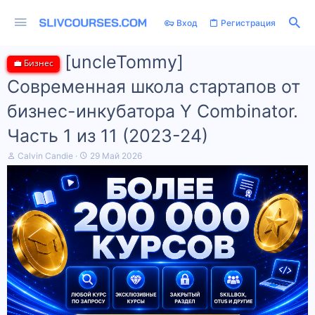
Вход
Регистрация
[uncleTommy]
💼 Бизнес
Современная школа стартапов от
бизнес-инкубатора Y Combinator.
Часть 1 из 11 (2023-24)
А
Д
Calvin Candie
29 Май 2026
в
а
т
т
о
а
р
н
т
а
е
ч
м
а
ы
л
а