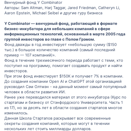
Венчурный фонд Y Combinator
Авторы: Sam Altman, Harj Taggar, Jared Friedman, Catheryn Li,
Aaron Epstein, Michael Seibel и другие гуру бизнеса
Y Combinator — венчурный фонд, работающий в формате
бизнес-инкубатора для небольших компаний в сфере
информационных технологий, основанный в марте 2005 года
группой инвесторов во главе с Полом Грэмом.
Фонд дважды в год инвестирует «небольшую сумму ($150
тыс.) в большое количество компаний (самый последний
пример — 107 компаний)».
Фонд в течение трехмесячного периода работает с теми, кто
поступил на программу, помогает создавать продукт и найти
инвесторов.
При этом фонд инвестирует $150К и получает 7% в компании.
До создания компании Open AI и ChatGPT этой организацией
руководил Сэм Олтмэн - на данный момент самый популярный
человек в области развития ИИ.
Ранее уже переводился материал от этого инкубатора (Курс по
стартапам и бизнесу от Стэнфордского Университета. Часть 1
из 17), но за десять лет в области создания стартапов многое
изменилось.
Данная Школа Стартапов раскрывает все современные
секреты создания компаний, которые могут в течении
нескольких лет стоить миллиарды долларов.