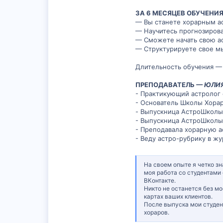
ЗА 6 МЕСЯЦЕВ ОБУЧЕНИ
— Вы станете хорарным ас
— Научитесь прогнозирова
— Сможете начать свою а
— Структурируете свое мы
Длительность обучения — 
ПРЕПОДАВАТЕЛЬ
— ЮЛИЯ
- Практикующий астролог 
- Основатель Школы Хора
- Выпускница АстроШколы 
- Выпускница АстроШколы
- Преподавала хорарную 
- Веду астро-рубрику в ж
На своем опыте я четко з
моя работа со студентами 
ВКонтакте.
Никто не останется без мо
картах ваших клиентов.
После выпуска мои студен
хораров.