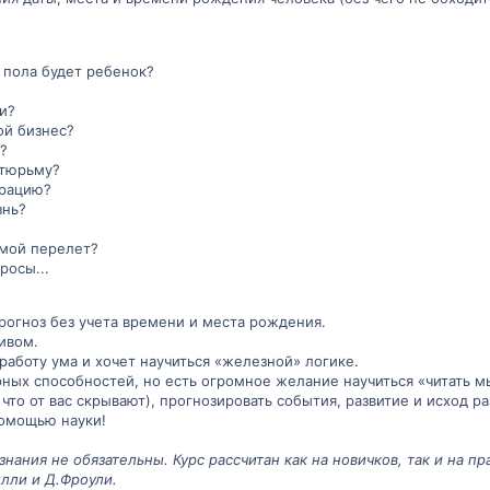
о пола будет ребенок?
и?
ой бизнес?
у?
 тюрьму?
ерацию?
знь?
 мой перелет?
росы...
рогноз без учета времени и места рождения.
ивом.
боту ума и хочет научиться «железной» логике.
рных способностей, но есть огромное желание научиться «читать 
что от вас скрывают), прогнозировать события, развитие и исход р
помощью науки!
нания не обязательны. Курс рассчитан как на новичков, так и на п
илли и Д.Фроули.