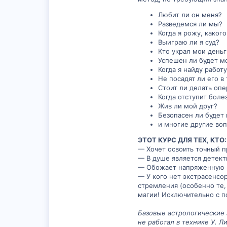
Любит ли он меня?
Разведемся ли мы?
Когда я рожу, каког
Выиграю ли я суд?
Кто украл мои деньг
Успешен ли будет м
Когда я найду работ
Не посадят ли его в
Стоит ли делать оп
Когда отступит боле
Жив ли мой друг?
Безопасен ли будет
и многие другие воп
ЭТОТ КУРС ДЛЯ ТЕХ, КТО:
— Хочет освоить точный п
— В душе является детект
— Обожает напряженную ра
— У кого нет экстрасенсо
стремления (особенно те, 
магии! Исключительно с 
Базовые астрологические з
не работал в технике У. Л