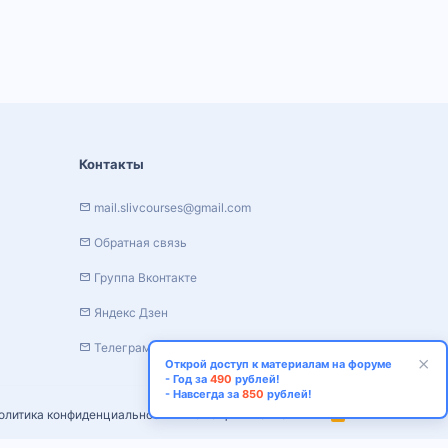
Контакты
mail.slivcourses@gmail.com
Обратная связь
Группа Вконтакте
Яндекс Дзен
Телеграм канал
Открой доступ к материалам на форуме
- Год за
490
рублей!
- Навсегда за
850
рублей!
олитика конфиденциальности
Помощь
Главная
R
S
S