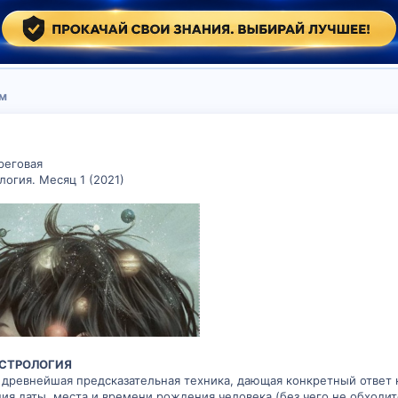
зм
реговая
огия. Месяц 1 (2021)
АСТРОЛОГИЯ
о древнейшая предсказательная техника, дающая конкретный ответ
ия даты, места и времени рождения человека (без чего не обходитс