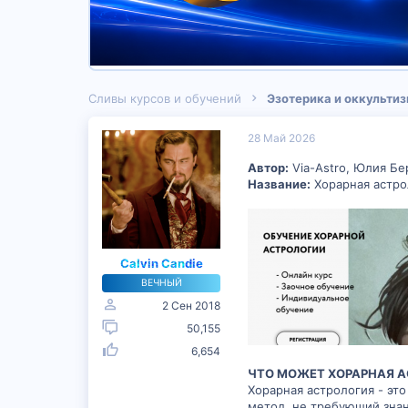
Сливы курсов и обучений
Эзотерика и оккульти
28 Май 2026
Автор:
Via-Astro, Юлия Бе
Название:
Хорарная астрол
Calvin Candie
ВЕЧНЫЙ
2 Сен 2018
50,155
6,654
ЧТО МОЖЕТ ХОРАРНАЯ 
Хорарная астрология - эт
метод, не требующий знан