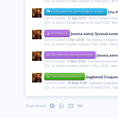
Calvin Candie
21 Янв 2025
Фот
0
📷 Изображения, фотографии, видео
[Via 
Calvin Candie
27 Дек 2024
Фото и видео обра
Calvin Candie
27 Дек 2024
Фот
0
🔮 Эзотерика
[mama.astro] Лунный кале
Calvin Candie
2 Авг 2026
Эзотерика и оккуль
Calvin Candie
2 Авг 2026
Эзоте
0
📖 Эзотерическая литература
[mama.astro
Calvin Candie
7 Июн 2026
Эзотерическая лит
Calvin Candie
7 Июн 2026
Эзот
0
💻 Программирование
[egghead] Создан
Calvin Candie
25 Май 2026
Администрирован
Calvin Candie
25 Май 2026
Адм
0
Pinterest
WhatsApp
Электронная почта
Ссылка
Поделиться: