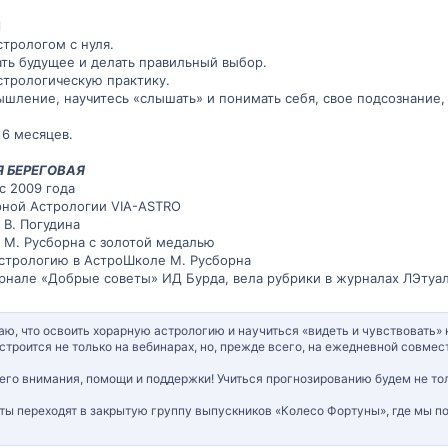
Я
трологом с нуля.
ть будущее и делать правильный выбор.
стрологическую практику.
шление, научитесь «слышать» и понимать себя, свое подсознание,
6 месяцев.
 БЕРЕГОВАЯ
с 2009 года
рной Астрологии VIA-ASTRO
В. Погудина
 М. Русборна с золотой медалью
астрологию в АстроШколе М. Русборна
урнале «Добрые советы» ИД Бурда, вела рубрики в журналах ЛЭтуаль
наю, что освоить хорарную астрологию и научиться «видеть и чувствовать
строится не только на вебинарах, но, прежде всего, на ежедневной совме
его внимания, помощи и поддержки! Учиться прогнозированию будем не толь
ты переходят в закрытую группу выпускников «Колесо Фортуны», где мы по