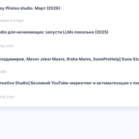
y Pilates studio. Март (2026)
овье и спорт
tudio для начинающих: запусти LLMs локально (2025)
my.com
ладимиров, Maver Joker Maers, Risha Manis, SunoProHelp] Suno Stu
ыка
Creative Studio] Безликий YouTube-маркетинг и автоматизация с 
emy.com