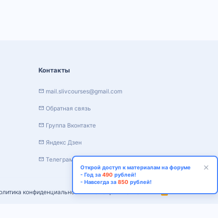
Контакты
mail.slivcourses@gmail.com
Обратная связь
Группа Вконтакте
Яндекс Дзен
Телеграм канал
Открой доступ к материалам на форуме
- Год за
490
рублей!
- Навсегда за
850
рублей!
олитика конфиденциальности
Помощь
Главная
R
S
S