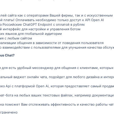
лей сайта как с операторами Вашей фирмы, так и с искусственным
й платы! Оплачивать необходимо только доступ к API Open AI
з Российские ChatGPT Endpoint с оплатой в рублях
й интерфейс для настройки и управления ботом
их языков для глобальной аудитории
ия с любым сайтом
ализации общения в зависимости от поведения пользователя
 о взаимодействии с пользователями для улучшения качества обслу
us Chat?
я для есть удобный мессенджер для общения с клиентами, которых
альный виджет онлайн чата, подойдет для любого дизайна и интерф
рез Api с платформой Open Ai, которая предоставляет самый прод
чат-бота на любых ваших текстовых файлах, например документаци
ика поможет Вам отслеживать эффективность и качество работы ча
ограничено