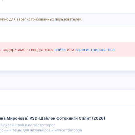
упно для зарегистрированных пользователей!
го содержимого вы должны
войти
или
зарегистрироваться
.
рина Миронова] PSD-Шаблон фотокниги Сплит (2026)
я дизайнеров и иллюстраторов
оны и темы для дизайнеров и иллюстраторов