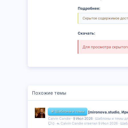
Подробнее:
Скрытое содержимое дост
Скачать:
Для просмотра скрыто
Похожие темы
📇 Шаблоны и темы
[mironova.studio, И
Calvin Candie
9 Июл 2026
Шаблоны и темы дл
Calvin Candie
9 Июл 2026
Шабл
0