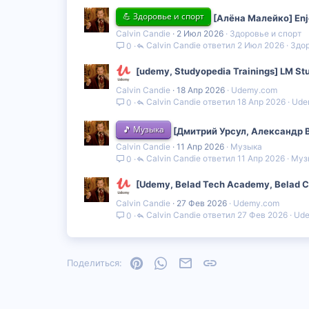
💪 Здоровье и спорт
[Алёна Малейко] Enjo
Calvin Candie
2 Июл 2026
Здоровье и спорт
Calvin Candie
2 Июл 2026
Здор
0
[udemy, Studyopedia Trainings] LM S
Calvin Candie
18 Апр 2026
Udemy.com
Calvin Candie
18 Апр 2026
Ude
0
🎵 Музыка
[Дмитрий Урсул, Александр В
Calvin Candie
11 Апр 2026
Музыка
Calvin Candie
11 Апр 2026
Муз
0
[Udemy, Belad Tech Academy, Belad 
Calvin Candie
27 Фев 2026
Udemy.com
Calvin Candie
27 Фев 2026
Ud
0
Pinterest
WhatsApp
Электронная почта
Ссылка
Поделиться: