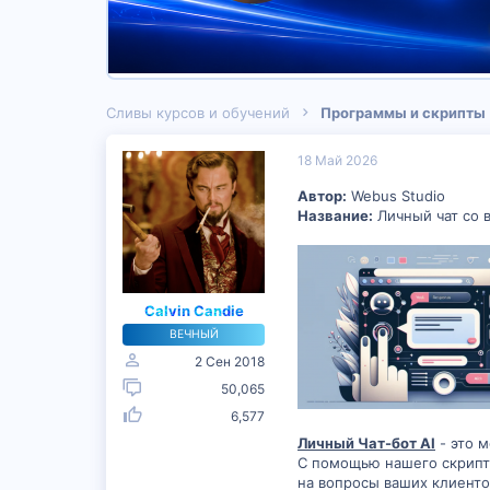
Сливы курсов и обучений
Программы и скрипты
18 Май 2026
Автор:
Webus Studio
Название:
Личный чат со в
Calvin Candie
ВЕЧНЫЙ
2 Сен 2018
50,065
6,577
Личный Чат-бот AI
- это 
С помощью нашего скрипта
на вопросы ваших клиенто