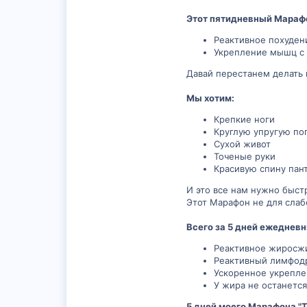
Этот пятидневный Мараф
Реактивное похуден
Укрепление мышц с 
Давай перестанем делать в
Мы хотим:
Крепкие ноги
Круглую упругую по
Сухой живот
Точеные руки
Красивую спину пан
И это все нам нужно быстр
Этот Марафон не для слаб
Всего за 5 дней ежеднев
Реактивное жиросж
Реактивный лимфод
Ускоренное укрепл
У жира не останетс
5 дней моего Марафона "Те