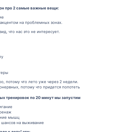
он про 2 самые важные вещи:
ие
акцентом на проблемных зонах.
ид, что нас это не интересует.
пу
теры
о, потому что лето уже через 2 недели.
онервных, потому что придется попотеть
ных тренировок по 20 минут мы запустим
игание
ренаж
ение мышц
я шансов на выживание
ло к лету" это: