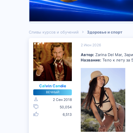
Сливы курсов и обучений
Здоровье и спорт
2 Июн 2026
Автор:
Zarina Del Mar, За
Название:
Тело к лету за 
Calvin Candie
ВЕЧНЫЙ
2 Сен 2018
50,054
6,513