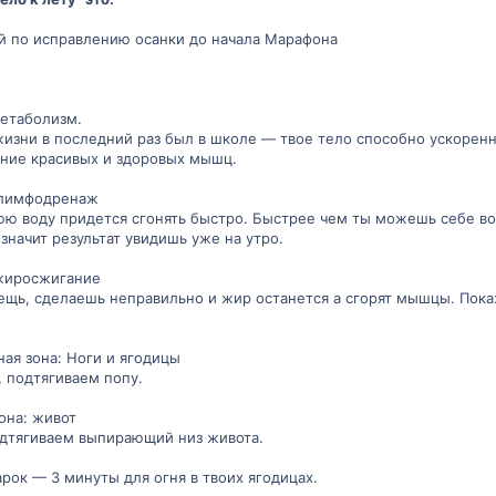
ий по исправлению осанки до начала Марафона
метаболизм.
 жизни в последний раз был в школе — твое тело способно ускор
ение красивых и здоровых мышц.
 лимфодренаж
ю воду придется сгонять быстро. Быстрее чем ты можешь себе во
значит результат увидишь уже на утро.
 жиросжигание
ещь, сделаешь неправильно и жир останется а сгорят мышцы. Пок
ая зона: Ноги и ягодицы
 подтягиваем попу.
она: живот
одтягиваем выпирающий низ живота.
рок — 3 минуты для огня в твоих ягодицах.