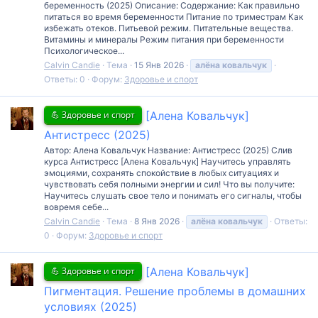
беременность (2025) Описание: Содержание: Как правильно
питаться во время беременности Питание по триместрам Как
избежать отеков. Питьевой режим. Питательные вещества.
Витамины и минералы Режим питания при беременности
Психологическое...
Calvin Candie
Тема
15 Янв 2026
алёна
ковальчук
Ответы: 0
Форум:
Здоровье и спорт
💪 Здоровье и спорт
[Алена Ковальчук]
Антистресс (2025)
Автор: Алена Ковальчук Название: Антистресс (2025) Слив
курса Антистресс [Алена Ковальчук] Научитесь управлять
эмоциями, сохранять спокойствие в любых ситуациях и
чувствовать себя полными энергии и сил! Что вы получите:
Научитесь слушать свое тело и понимать его сигналы, чтобы
вовремя себе...
Calvin Candie
Тема
8 Янв 2026
алёна
ковальчук
Ответы:
0
Форум:
Здоровье и спорт
💪 Здоровье и спорт
[Алена Ковальчук]
Пигментация. Решение проблемы в домашних
условиях (2025)