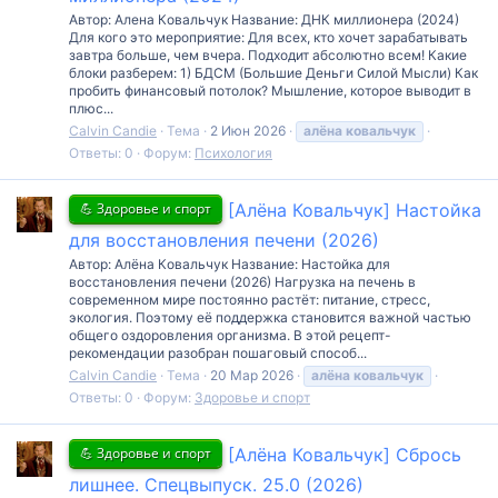
Автор: Алена Ковальчук Название: ДНК миллионера (2024)
Для кого это мероприятие: Для всех, кто хочет зарабатывать
завтра больше, чем вчера. Подходит абсолютно всем! Какие
блоки разберем: 1) БДСМ (Большие Деньги Силой Мысли) Как
пробить финансовый потолок? Мышление, которое выводит в
плюс...
Calvin Candie
Тема
2 Июн 2026
алёна
ковальчук
Ответы: 0
Форум:
Психология
💪 Здоровье и спорт
[Алёна Ковальчук] Настойка
для восстановления печени (2026)
Автор: Алёна Ковальчук Название: Настойка для
восстановления печени (2026) Нагрузка на печень в
современном мире постоянно растёт: питание, стресс,
экология. Поэтому её поддержка становится важной частью
общего оздоровления организма. В этой рецепт-
рекомендации разобран пошаговый способ...
Calvin Candie
Тема
20 Мар 2026
алёна
ковальчук
Ответы: 0
Форум:
Здоровье и спорт
💪 Здоровье и спорт
[Алёна Ковальчук] Сбрось
лишнее. Спецвыпуск. 25.0 (2026)