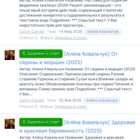
Автор: Алёна Ковальчук Название: Настойка для поднятия
ферритина (железа) (2026) Рецепт-рекомендация – это
пошаговый алгоритм действий, содержащий стратегию
достижения конкретного оздоровительного результата в
текстовом виде Подробнее: *** Скрытый текст: У Вас
недостаточно прав для просмотра...
Calvin Candie
Тема
14 Мар 2026
алёна
ковальчук
Ответы: 0
Форум:
Здоровье и спорт
💪 Здоровье и спорт
[Алена Ковальчук] От
седины и морщин (2025)
Автор: Алена Ковальчук Название: От седины и морщин (2025)
Описание: Содержание: Причины ранней седины Раннее
старение Гормоны и старение Сухая кожа Влияние сахара на
красоту кожи Обезвоживание Анализы при седине Питание и
витамины Схема приема трав Подробнее: *** Скрытый текст:
У Вас...
Calvin Candie
Тема
22 Янв 2026
алёна
ковальчук
Ответы: 0
Форум:
Здоровье и спорт
💪 Здоровье и спорт
[Алёна Ковальчук] Здоровая
и красивая беременность (2025)
Автор: Алёна Ковальчук Название: Здоровая и красивая