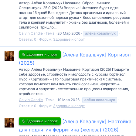
Автор: Алёна Ковальчук Название: Сбрось лишнее.
Спецвыпуск. 25.0 (2026) Впервые! Интенсив будет идти
полных 15 дней! Вас ждет: - Детокс организма и идеальный
старт для сезонной перезагрузки - Восстановление ресурсов
тела и крепкий иммунитет - Жизнь без диагнозов, болезней и
симптомов Пришло...
Calvin Candie
Тема
20 Мар 2026
алёна
ковальчук
Ответы: 0
Форум:
Здоровье и спорт
💪 Здоровье и спорт
[Алёна Ковальчук] Кортизол
(2025)
Автор: Алёна Ковальчук Название: Кортизол (2025) Подарите
себе здоровье, стройность и молодость с курсом Кортизол
Курс «Кортизол» – это пошаговая практическая система,
которая поможет вам понять свой организм, «укротить»
кортизол и запустить естественные процессы оздоровления,
стройности и...
Calvin Candie
Тема
19 Мар 2026
алёна
ковальчук
Ответы: 0
Форум:
Здоровье и спорт
💪 Здоровье и спорт
[Алёна Ковальчук] Настойка
для поднятия ферритина (железа) (2026)