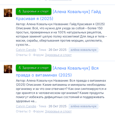
💪 Здоровье и спорт
[Алена Ковальчук] Гайд
Красивая я (2025)
Автор: Алена Ковальчук Название: Гайд Красивая я (2025)
Описание: Всё, что нужно для ухода за собой – более 150
простых, проверенных и на 100% натуральных рецептов,
которые заменят целую полку косметики! Для лица и тела –
маски, скрабы, обертывания против морщин, целлюлита,
сухости...
Calvin Candie
Тема
26 Окт 2025
алёна
ковальчук
Ответы: 0
Форум:
Здоровье и спорт
💪 Здоровье и спорт
[Алена Ковальчук] Вся
правда о витаминах (2025)
Автор: Алена Ковальчук Название: Вся правда о витаминах
(2025) Описание: Какие витамины и минералы необходимы
организму и за что они отвечают? Как они синтезируются и
где хранятся в человеческом организме? Какие продукты
помогут избежать дефицитных состояний и поддерживать
здоровье на...
Calvin Candie
Тема
26 Окт 2025
алёна
ковальчук
Ответы: 0
Форум:
Здоровье и спорт