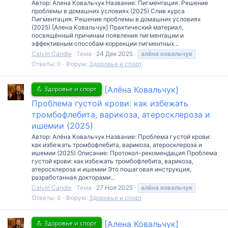
Автор: Алена Ковальчук Название: Пигментация. Решение
проблемы в домашних условиях (2025) Слив курса
Пигментация. Решение проблемы в домашних условиях
(2025) [Алена Ковальчук] Практический материал,
посвящённый причинам появления пигментации и
эффективным способам коррекции пигментных...
Calvin Candie
Тема
24 Дек 2025
алёна
ковальчук
Ответы: 0
Форум:
Здоровье и спорт
💪 Здоровье и спорт
[Алёна Ковальчук]
Проблема густой крови: как избежать
тромбофлебита, варикоза, атеросклероза и
ишемии (2025)
Автор: Алёна Ковальчук Название: Проблема густой крови:
как избежать тромбофлебита, варикоза, атеросклероза и
ишемии (2025) Описание: Протокол-рекомендация Проблема
густой крови: как избежать тромбофлебита, варикоза,
атеросклероза и ишемии Это пошаговая инструкция,
разработанная докторами...
Calvin Candie
Тема
27 Ноя 2025
алёна
ковальчук
Ответы: 0
Форум:
Здоровье и спорт
💪 Здоровье и спорт
[Алена Ковальчук]