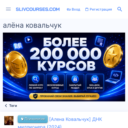
Вход
Регистрация
алёна ковальчук
Теги
🧠 Психология
[Алена Ковальчук] ДНК
миллионера (2024)