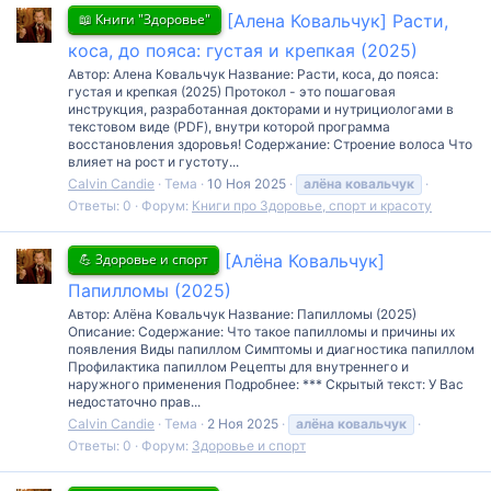
📖 Книги "Здоровье"
[Алена Ковальчук] Расти,
коса, до пояса: густая и крепкая (2025)
Автор: Алена Ковальчук Название: Расти, коса, до пояса:
густая и крепкая (2025) Протокол - это пошаговая
инструкция, разработанная докторами и нутрициологами в
текстовом виде (PDF), внутри которой программа
восстановления здоровья! Содержание: Строение волоса Что
влияет на рост и густоту...
Calvin Candie
Тема
10 Ноя 2025
алёна
ковальчук
Ответы: 0
Форум:
Книги про Здоровье, спорт и красоту
💪 Здоровье и спорт
[Алёна Ковальчук]
Папилломы (2025)
Автор: Алёна Ковальчук Название: Папилломы (2025)
Описание: Содержание: Что такое папилломы и причины их
появления Виды папиллом Симптомы и диагностика папиллом
Профилактика папиллом Рецепты для внутреннего и
наружного применения Подробнее: *** Скрытый текст: У Вас
недостаточно прав...
Calvin Candie
Тема
2 Ноя 2025
алёна
ковальчук
Ответы: 0
Форум:
Здоровье и спорт