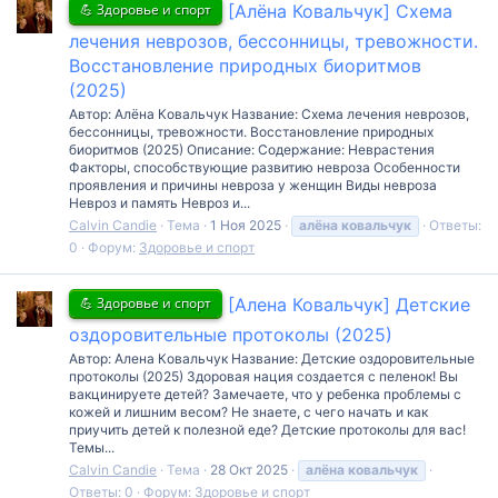
💪 Здоровье и спорт
[Алёна Ковальчук] Схема
лечения неврозов, бессонницы, тревожности.
Восстановление природных биоритмов
(2025)
Автор: Алёна Ковальчук Название: Схема лечения неврозов,
бессонницы, тревожности. Восстановление природных
биоритмов (2025) Описание: Содержание: Неврастения
Факторы, способствующие развитию невроза Особенности
проявления и причины невроза у женщин Виды невроза
Невроз и память Невроз и...
Calvin Candie
Тема
1 Ноя 2025
алёна
ковальчук
Ответы:
0
Форум:
Здоровье и спорт
💪 Здоровье и спорт
[Алена Ковальчук] Детские
оздоровительные протоколы (2025)
Автор: Алена Ковальчук Название: Детские оздоровительные
протоколы (2025) Здоровая нация создается с пеленок! Вы
вакцинируете детей? Замечаете, что у ребенка проблемы с
кожей и лишним весом? Не знаете, с чего начать и как
приучить детей к полезной еде? Детские протоколы для вас!
Темы...
Calvin Candie
Тема
28 Окт 2025
алёна
ковальчук
Ответы: 0
Форум:
Здоровье и спорт