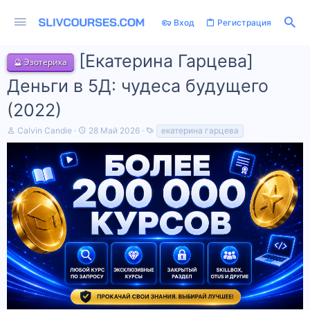
Вход
Регистрация
[Екатерина Гарцева]
🔮 Эзотерика
Деньги в 5Д: чудеса будущего
(2022)
А
Д
Т
Calvin Candie
28 Май 2026
екатерина гарцева
в
а
е
т
т
г
о
а
и
р
н
т
а
е
ч
м
а
ы
л
а