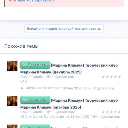
Войдите или зарегистрируйтесь для ответа.
Похожие темы
👐 Сделай сам
[Марина Климук] Творческий клуб
Марины Климук (декабрь 2025)
Calvin Candie
DIY - Сделай сам
0
Calvin Candie
18 Янв 2026
DIY - Сделай сам
👐 Сделай сам
[Марина Климук] Творческий клуб
Марины Климук (октябрь 2025)
Calvin Candie
DIY - Сделай сам
Calvin Candie
1 Ноя 2025
DIY - Сделай сам
0