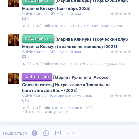
👐 Сделай сам
[Марина Климук] Творческий клуб
Марины Климук (сентябрь 2025)
Calvin Candie
DIY - Сделай сам
0
Calvin Candie
13 Окт 2025
DIY - Сделай сам
👐 Сделай сам
[Марина Климук] Творческий клуб
Марины Климук (с начала по февраль) (2025)
Calvin Candie
DIY - Сделай сам
0
Calvin Candie
20 Май 2025
DIY - Сделай сам
🔮 Эзотерика
[Марина Кульпина, Access
Consciousness] Интро-класс «Правильное
богатство для Вас» (2023)
Calvin Candie
Эзотерика и оккультизм
0
Calvin Candie
Среда в 12:32
Эзотерика и оккультизм
Pinterest
WhatsApp
Электронная почта
Ссылка
Поделиться: