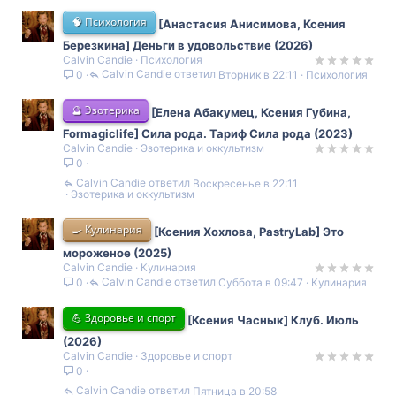
🧠 Психология
[Анастасия Анисимова, Ксения
Березкина] Деньги в удовольствие (2026)
Calvin Candie
Психология
Calvin Candie
Вторник в 22:11
Психология
0
🔮 Эзотерика
[Елена Абакумец, Ксения Губина,
Formagiclife] Сила рода. Тариф Сила рода (2023)
Calvin Candie
Эзотерика и оккультизм
0
Calvin Candie
Воскресенье в 22:11
Эзотерика и оккультизм
🍳 Кулинария
[Ксения Хохлова, PastryLab] Это
мороженое (2025)
Calvin Candie
Кулинария
Calvin Candie
Суббота в 09:47
Кулинария
0
💪 Здоровье и спорт
[Ксения Часнык] Клуб. Июль
(2026)
Calvin Candie
Здоровье и спорт
0
Calvin Candie
Пятница в 20:58