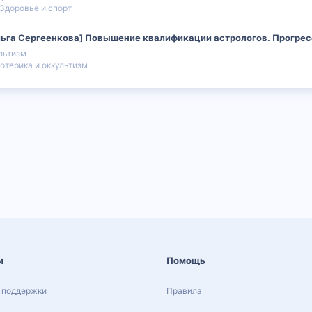
Здоровье и спорт
ьга Сергеенкова] Повышение квалификации астрологов. Прогресс
льтизм
отерика и оккультизм
и
Помощь
 поддержки
Правила