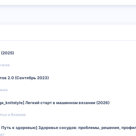
 (2025)
узыка
тов 2.0 (Сентябрь 2023)
зыка
ga_knitstyle] Легкий старт в машинном вязании (2026)
тье и Вязание
, Путь к здоровью] Здоровье сосудов: проблемы, решения, профи
орт