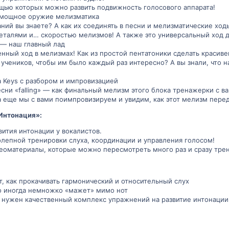
щью которых можно развить подвижность голосового аппарата!
 мощное оружие мелизматика
ний вы знаете? А как их соединять в песни и мелизматические ход
еталями и… скоростью мелизмов! А также это универсальный ход 
 — наш главный лад
нный ход в мелизмах! Как из простой пентатоники сделать красиве
 учеников, чтобы им было каждый раз интересно? А вы знали, что 
ia Keys с разбором и импровизацией
сни «falling» — как финальный мелизм этого блока тренажерки с ва
а еще мы с вами поимпровизируем и увидим, как этот мелизм пере
Интонация»:
вития интонации у вокалистов.
олепной тренировки слуха, координации и управления голосом!
деоматериалы, которые можно пересмотреть много раз и сразу трен
ет, как прокачивать гармонический и относительный слух
но иногда немножко «мажет» мимо нот
у нужен качественный комплекс упражнений на развитие интонации