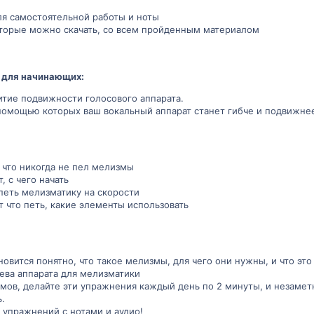
ля самостоятельной работы и ноты
оторые можно скачать, со всем пройденным материалом
 для начинающих:
итие подвижности голосового аппарата.
 помощью которых ваш вокальный аппарат станет гибче и подвижнее
, что никогда не пел мелизмы
т, с чего начать
 петь мелизматику на скорости
ет что петь, какие элементы использовать
новится понятно, что такое мелизмы, для чего они нужны, и что это
рева аппарата для мелизматики
мов, делайте эти упражнения каждый день по 2 минуты, и незаметн
.
х упражнений с нотами и аудио!