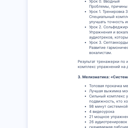
Урок 0. Вводный
Проблемы, причины 
Урок 1. Тренировка 
Специальный компле
улучшать точность и
Урок 2. Сольфеджи
Упражнения и вокал
аудиотреков, которы
Урок 3. Септаккорды
Развитие гармониче
вокалистам.
Результат тренажерки по 
комплекс упражнений на 
3. Мелизматика: «Систем
Топовая прокачка ме
Лучшая выжимка мо
Сильный комплекс уп
подвижность, кто хо
98 минут системной
4 видеоурока
21 мощное упражне
26 аудиотренировок 
скачиваемая рабоча