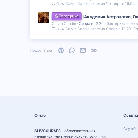
Calvin Candie
Четверг в 19:04
0
🔮 Эзотерика
[Академия Астрологии, Ол
Calvin Candie
Среда в 12:20
Эзотерика и окку
Calvin Candie
Среда в 12:20
Эз
0
Pinterest
WhatsApp
Электронная почта
Ссылка
Поделиться:
О нас
Ссылк
Служба
SLIVCOURSES
- образовательная
площадка, где можно скачать курсы по