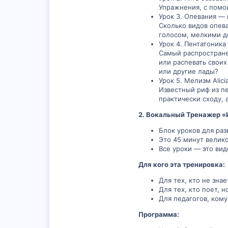
Упражнения, с помо
Урок 3. Опевания —
Сколько видов опева
голосом, мелкими д
Урок 4. Пентатоника
Самый распростране
или распевать своих
или другие лады?
Урок 5. Мелизм Alic
Известный риф из пе
практически сходу, 
2. Вокальный Тренажер «
Блок уроков для раз
Это 45 минут велик
Все уроки — это ви
Для кого эта тренировка:
Для тех, кто не зна
Для тех, кто поет, 
Для педагогов, ком
Программа: