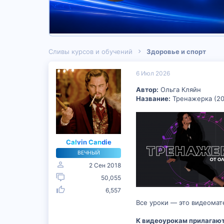
Сливы курсов и обучений
Здоровье и спорт
6 Июл 2026
Автор:
Ольга Кляйн
Название:
Тренажерка (20
Calvin Candie
ВЕЧНЫЙ
2 Сен 2018
50,055
6,557
Все уроки — это видеомат
К видеоурокам прилагают