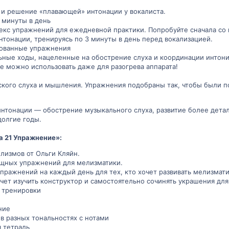
и решение «плавающей» интонации у вокалиста.
3 минуты в день
кс упражнений для ежедневной практики. Попробуйте сначала со 
нтонации, тренируясь по 3 минуты в день перед вокализацией.
рованные упражнения
ьные ходы, нацеленные на обострение слуха и координации интони
е можно использовать даже для разогрева аппарата!
ского слуха и мышления. Упражнения подобраны так, чтобы были п
интонации — обострение музыкального слуха, развитие более дета
долгие годы.
а 21 Упражнение»:
лизмов от Ольги Кляйн.
щных упражнений для мелизматики.
ражнений на каждый день для тех, кто хочет развивать мелизматик
чет изучить конструктор и самостоятельно сочинять украшения для
 тренировки
ние
в разных тональностях с нотами
я тетрадь