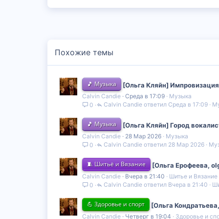
Похожие темы
🎵 Музыка
[Ольга Кляйн] Импровизация
Calvin Candie
Среда в 17:09
Музыка
Calvin Candie
Среда в 17:09
М
0
🎵 Музыка
[Ольга Кляйн] Город вокалис
Calvin Candie
28 Мар 2026
Музыка
Calvin Candie
28 Мар 2026
Му
0
🧵 Шитьё и Вязание
[Ольга Ерофеева, ol
Calvin Candie
Вчера в 21:40
Шитье и Вязание
Calvin Candie
Вчера в 21:40
Ши
0
💪 Здоровье и спорт
[Ольга Кондратьева
Calvin Candie
Четверг в 19:04
Здоровье и сп